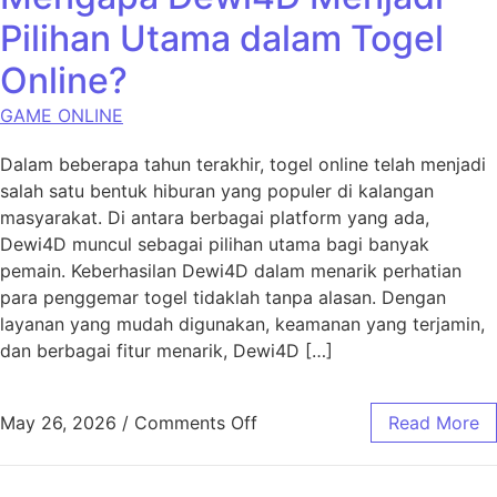
Pilihan Utama dalam Togel
Online?
GAME ONLINE
Dalam beberapa tahun terakhir, togel online telah menjadi
salah satu bentuk hiburan yang populer di kalangan
masyarakat. Di antara berbagai platform yang ada,
Dewi4D muncul sebagai pilihan utama bagi banyak
pemain. Keberhasilan Dewi4D dalam menarik perhatian
para penggemar togel tidaklah tanpa alasan. Dengan
layanan yang mudah digunakan, keamanan yang terjamin,
dan berbagai fitur menarik, Dewi4D […]
on Mengapa Dewi4D Menjadi 
May 26, 2026
/
Comments Off
Read More