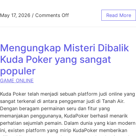
on Raih Kompetisi melalui Io
May 17, 2026
/
Comments Off
Read More
Mengungkap Misteri Dibalik
Kuda Poker yang sangat
populer
GAME ONLINE
Kuda Poker telah menjadi sebuah platform judi online yang
sangat terkenal di antara penggemar judi di Tanah Air.
Dengan beragam permainan seru dan fitur yang
memanjakan penggunanya, KudaPoker berhasil menarik
perhatian sejumlah pemain. Dalam dunia yang kian modern
ini, existen platform yang mirip KudaPoker memberikan