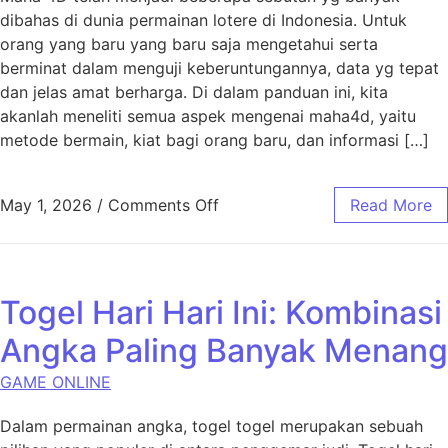
dibahas di dunia permainan lotere di Indonesia. Untuk
orang yang baru yang baru saja mengetahui serta
berminat dalam menguji keberuntungannya, data yg tepat
dan jelas amat berharga. Di dalam panduan ini, kita
akanlah meneliti semua aspek mengenai maha4d, yaitu
metode bermain, kiat bagi orang baru, dan informasi […]
on Cara Menyeluruh untuk Pe
May 1, 2026
/
Comments Off
Read More
Togel Hari Hari Ini: Kombinasi
Angka Paling Banyak Menang
GAME ONLINE
Dalam permainan angka, togel togel merupakan sebuah