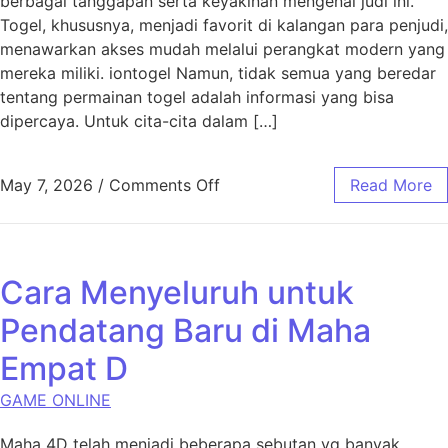
berbagai tanggapan serta keyakinan mengenai judi ini.
Togel, khususnya, menjadi favorit di kalangan para penjudi,
menawarkan akses mudah melalui perangkat modern yang
mereka miliki. iontogel Namun, tidak semua yang beredar
tentang permainan togel adalah informasi yang bisa
dipercaya. Untuk cita-cita dalam […]
on Membongkar Kisah di Belak
May 7, 2026
/
Comments Off
Read More
Cara Menyeluruh untuk
Pendatang Baru di Maha
Empat D
GAME ONLINE
Maha 4D telah menjadi beberapa sebutan yg banyak