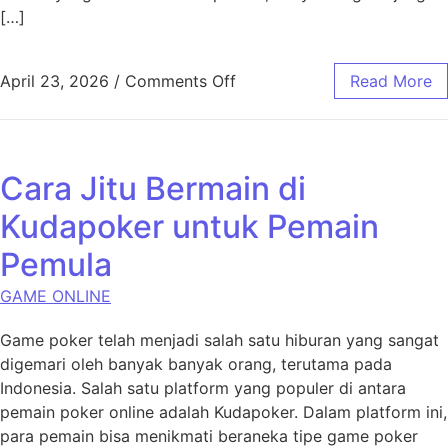
[…]
on Menyelidiki Potensi Jeni
April 23, 2026
/
Comments Off
Read More
Cara Jitu Bermain di
Kudapoker untuk Pemain
Pemula
GAME ONLINE
Game poker telah menjadi salah satu hiburan yang sangat
digemari oleh banyak banyak orang, terutama pada
Indonesia. Salah satu platform yang populer di antara
pemain poker online adalah Kudapoker. Dalam platform ini,
para pemain bisa menikmati beraneka tipe game poker