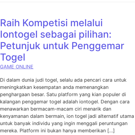
Raih Kompetisi melalui
Iontogel sebagai pilihan:
Petunjuk untuk Penggemar
Togel
GAME ONLINE
Di dalam dunia judi togel, selalu ada pencari cara untuk
meningkatkan kesempatan anda memenangkan
penghargaan besar. Satu platform yang kian populer di
kalangan penggemar togel adalah iontogel. Dengan cara
menawarkan bermacam-macam ciri menarik dan
kenyamanan dalam bermain, ion togel jadi alternatif utama
untuk banyak individu yang ingin menggali peruntungan
mereka. Platform ini bukan hanya memberikan […]