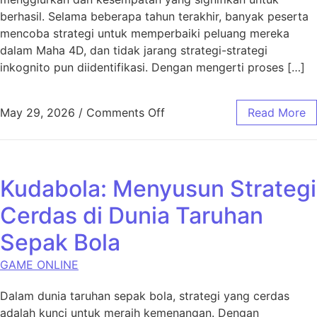
berhasil. Selama beberapa tahun terakhir, banyak peserta
mencoba strategi untuk memperbaiki peluang mereka
dalam Maha 4D, dan tidak jarang strategi-strategi
inkognito pun diidentifikasi. Dengan mengerti proses […]
on Strategi Rahasia untuk
May 29, 2026
/
Comments Off
Read More
Kudabola: Menyusun Strategi
Cerdas di Dunia Taruhan
Sepak Bola
GAME ONLINE
Dalam dunia taruhan sepak bola, strategi yang cerdas
adalah kunci untuk meraih kemenangan. Dengan