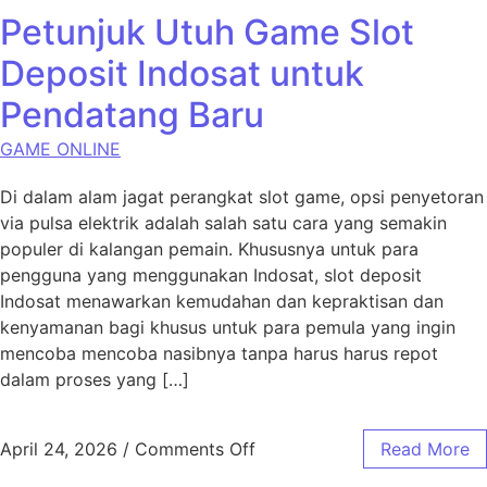
Petunjuk Utuh Game Slot
Deposit Indosat untuk
Pendatang Baru
GAME ONLINE
Di dalam alam jagat perangkat slot game, opsi penyetoran
via pulsa elektrik adalah salah satu cara yang semakin
populer di kalangan pemain. Khususnya untuk para
pengguna yang menggunakan Indosat, slot deposit
Indosat menawarkan kemudahan dan kepraktisan dan
kenyamanan bagi khusus untuk para pemula yang ingin
mencoba mencoba nasibnya tanpa harus harus repot
dalam proses yang […]
on Petunjuk Utuh Game Slot
April 24, 2026
/
Comments Off
Read More