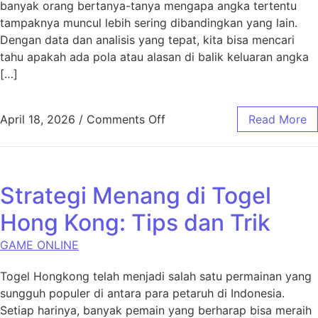
banyak orang bertanya-tanya mengapa angka tertentu
tampaknya muncul lebih sering dibandingkan yang lain.
Dengan data dan analisis yang tepat, kita bisa mencari
tahu apakah ada pola atau alasan di balik keluaran angka
[…]
on Misteri Keluaran Togel 
April 18, 2026
/
Comments Off
Read More
Strategi Menang di Togel
Hong Kong: Tips dan Trik
GAME ONLINE
Togel Hongkong telah menjadi salah satu permainan yang
sungguh populer di antara para petaruh di Indonesia.
Setiap harinya, banyak pemain yang berharap bisa meraih