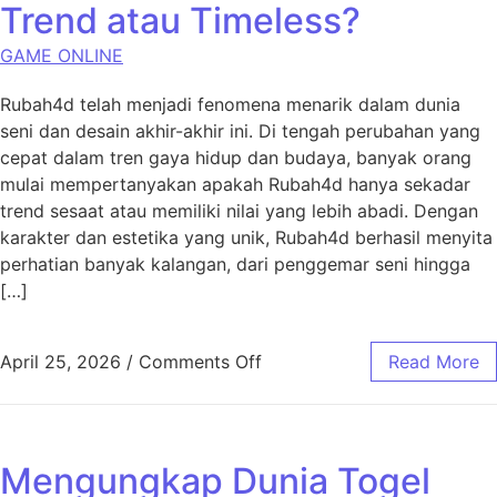
Trend atau Timeless?
GAME ONLINE
Rubah4d telah menjadi fenomena menarik dalam dunia
seni dan desain akhir-akhir ini. Di tengah perubahan yang
cepat dalam tren gaya hidup dan budaya, banyak orang
mulai mempertanyakan apakah Rubah4d hanya sekadar
trend sesaat atau memiliki nilai yang lebih abadi. Dengan
karakter dan estetika yang unik, Rubah4d berhasil menyita
perhatian banyak kalangan, dari penggemar seni hingga
[…]
on Rubah4d dalam Perspekti
April 25, 2026
/
Comments Off
Read More
Mengungkap Dunia Togel