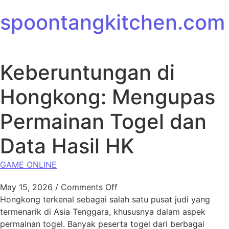
Skip to content
spoontangkitchen.com
Keberuntungan di
Hongkong: Mengupas
Permainan Togel dan
Data Hasil HK
GAME ONLINE
on Keberuntungan di Hongko
May 15, 2026
/
Comments Off
Hongkong terkenal sebagai salah satu pusat judi yang
termenarik di Asia Tenggara, khususnya dalam aspek
permainan togel. Banyak peserta togel dari berbagai