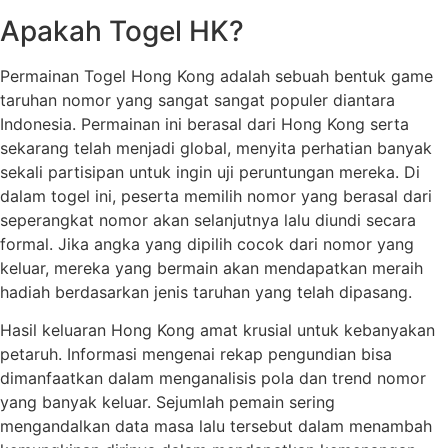
Apakah Togel HK?
Permainan Togel Hong Kong adalah sebuah bentuk game
taruhan nomor yang sangat sangat populer diantara
Indonesia. Permainan ini berasal dari Hong Kong serta
sekarang telah menjadi global, menyita perhatian banyak
sekali partisipan untuk ingin uji peruntungan mereka. Di
dalam togel ini, peserta memilih nomor yang berasal dari
seperangkat nomor akan selanjutnya lalu diundi secara
formal. Jika angka yang dipilih cocok dari nomor yang
keluar, mereka yang bermain akan mendapatkan meraih
hadiah berdasarkan jenis taruhan yang telah dipasang.
Hasil keluaran Hong Kong amat krusial untuk kebanyakan
petaruh. Informasi mengenai rekap pengundian bisa
dimanfaatkan dalam menganalisis pola dan trend nomor
yang banyak keluar. Sejumlah pemain sering
mengandalkan data masa lalu tersebut dalam menambah