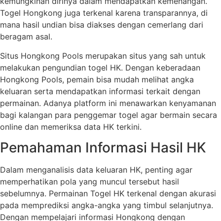
kemungkinan dirinya dalam mendapatkan kemenangan.
Togel Hongkong juga terkenal karena transparannya, di
mana hasil undian bisa diakses dengan cemerlang dari
beragam asal.
Situs Hongkong Pools merupakan situs yang sah untuk
melakukan pengundian togel HK. Dengan keberadaan
Hongkong Pools, pemain bisa mudah melihat angka
keluaran serta mendapatkan informasi terkait dengan
permainan. Adanya platform ini menawarkan kenyamanan
bagi kalangan para penggemar togel agar bermain secara
online dan memeriksa data HK terkini.
Pemahaman Informasi Hasil HK
Dalam menganalisis data keluaran HK, penting agar
memperhatikan pola yang muncul tersebut hasil
sebelumnya. Permainan Togel HK terkenal dengan akurasi
pada memprediksi angka-angka yang timbul selanjutnya.
Dengan mempelajari informasi Hongkong dengan