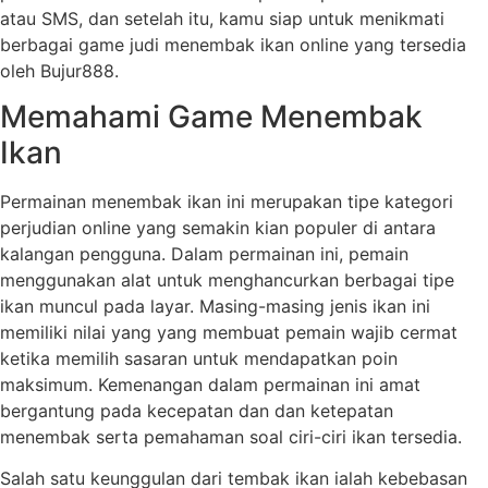
atau SMS, dan setelah itu, kamu siap untuk menikmati
berbagai game judi menembak ikan online yang tersedia
oleh Bujur888.
Memahami Game Menembak
Ikan
Permainan menembak ikan ini merupakan tipe kategori
perjudian online yang semakin kian populer di antara
kalangan pengguna. Dalam permainan ini, pemain
menggunakan alat untuk menghancurkan berbagai tipe
ikan muncul pada layar. Masing-masing jenis ikan ini
memiliki nilai yang yang membuat pemain wajib cermat
ketika memilih sasaran untuk mendapatkan poin
maksimum. Kemenangan dalam permainan ini amat
bergantung pada kecepatan dan dan ketepatan
menembak serta pemahaman soal ciri-ciri ikan tersedia.
Salah satu keunggulan dari tembak ikan ialah kebebasan