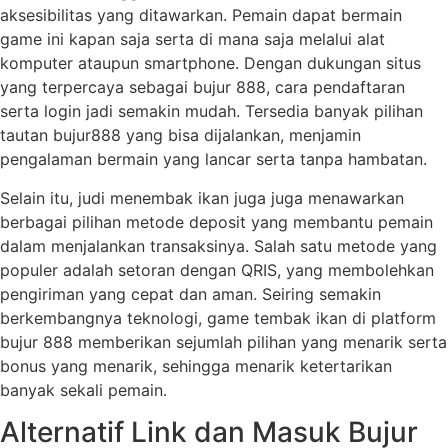
aksesibilitas yang ditawarkan. Pemain dapat bermain
game ini kapan saja serta di mana saja melalui alat
komputer ataupun smartphone. Dengan dukungan situs
yang terpercaya sebagai bujur 888, cara pendaftaran
serta login jadi semakin mudah. Tersedia banyak pilihan
tautan bujur888 yang bisa dijalankan, menjamin
pengalaman bermain yang lancar serta tanpa hambatan.
Selain itu, judi menembak ikan juga juga menawarkan
berbagai pilihan metode deposit yang membantu pemain
dalam menjalankan transaksinya. Salah satu metode yang
populer adalah setoran dengan QRIS, yang membolehkan
pengiriman yang cepat dan aman. Seiring semakin
berkembangnya teknologi, game tembak ikan di platform
bujur 888 memberikan sejumlah pilihan yang menarik serta
bonus yang menarik, sehingga menarik ketertarikan
banyak sekali pemain.
Alternatif Link dan Masuk Bujur