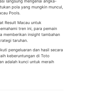
asi langsung mengenai angka-
ntukan pola yang mungkin muncul,
acau Pools.
hat Result Macau untuk
emahami tren ini, para pemain
uga memberikan insight tambahan
ategi taruhan.
kuti pengeluaran dan hasil secara
aih keberuntungan di Toto
an adalah kunci untuk meraih