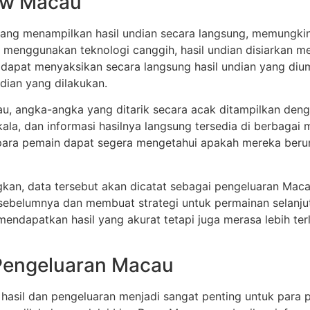
raw Macau
ang menampilkan hasil undian secara langsung, memungkin
n menggunakan teknologi canggih, hasil undian disiarkan me
 dapat menyaksikan secara langsung hasil undian yang d
dian yang dilakukan.
u, angka-angka yang ditarik secara acak ditampilkan deng
kala, dan informasi hasilnya langsung tersedia di berbaga
, para pemain dapat segera mengetahui apakah mereka beru
ngkan, data tersebut akan dicatat sebagai pengeluaran Macau
 sebelumnya dan membuat strategi untuk permainan selanj
endapatkan hasil yang akurat tetapi juga merasa lebih ter
 Pengeluaran Macau
 hasil dan pengeluaran menjadi sangat penting untuk para