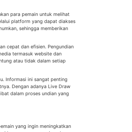
kan para pemain untuk melihat
lalui platform yang dapat diakses
iumumkan, sehingga memberikan
an cepat dan efisien. Pengundian
i media termasuk website dan
ntung atau tidak dalam setiap
. Informasi ini sangat penting
utnya. Dengan adanya Live Draw
libat dalam proses undian yang
 pemain yang ingin meningkatkan