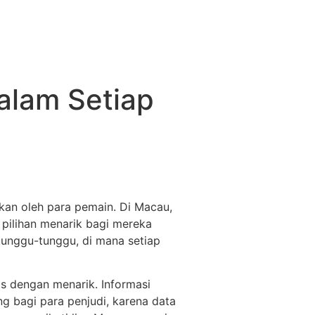
alam Setiap
kan oleh para pemain. Di Macau,
 pilihan menarik bagi mereka
unggu-tunggu, di mana setiap
s dengan menarik. Informasi
g bagi para penjudi, karena data