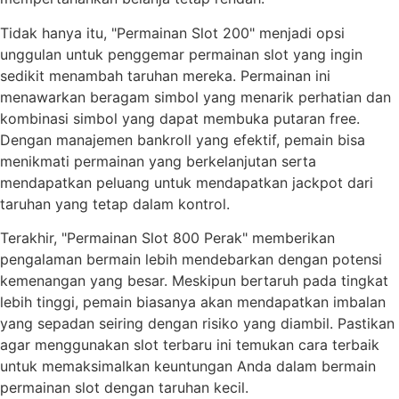
Tidak hanya itu, "Permainan Slot 200" menjadi opsi
unggulan untuk penggemar permainan slot yang ingin
sedikit menambah taruhan mereka. Permainan ini
menawarkan beragam simbol yang menarik perhatian dan
kombinasi simbol yang dapat membuka putaran free.
Dengan manajemen bankroll yang efektif, pemain bisa
menikmati permainan yang berkelanjutan serta
mendapatkan peluang untuk mendapatkan jackpot dari
taruhan yang tetap dalam kontrol.
Terakhir, "Permainan Slot 800 Perak" memberikan
pengalaman bermain lebih mendebarkan dengan potensi
kemenangan yang besar. Meskipun bertaruh pada tingkat
lebih tinggi, pemain biasanya akan mendapatkan imbalan
yang sepadan seiring dengan risiko yang diambil. Pastikan
agar menggunakan slot terbaru ini temukan cara terbaik
untuk memaksimalkan keuntungan Anda dalam bermain
permainan slot dengan taruhan kecil.