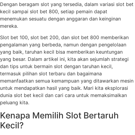
Dengan beragam slot yang tersedia, dalam variasi slot bet
kecil sampai slot bet 800, setiap pemain dapat
menemukan sesuatu dengan anggaran dan keinginan
mereka.
Slot bet 100, slot bet 200, dan slot bet 800 memberikan
pengalaman yang berbeda, namun dengan pengelolaan
yang baik, taruhan kecil bisa memberikan keuntungan
yang besar. Dalam artikel ini, kita akan sejumlah strategi
dan tips untuk bermain slot dengan taruhan kecil,
termasuk pilihan slot terbaru dan bagaimana
memanfaatkan semua kemampuan yang ditawarkan mesin
untuk mendapatkan hasil yang baik. Mari kita eksplorasi
dunia slot bet kecil dan cari cara untuk memaksimalkan
peluang kita.
Kenapa Memilih Slot Bertaruh
Kecil?