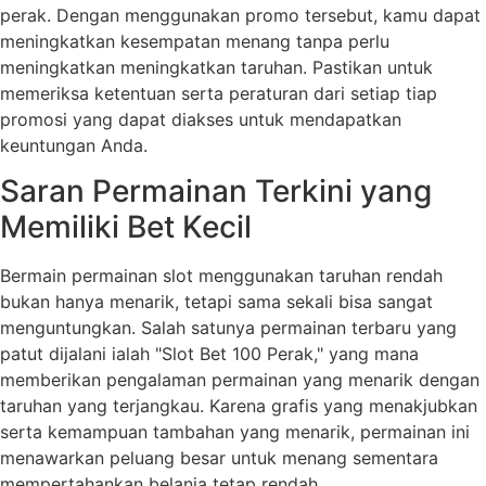
perak. Dengan menggunakan promo tersebut, kamu dapat
meningkatkan kesempatan menang tanpa perlu
meningkatkan meningkatkan taruhan. Pastikan untuk
memeriksa ketentuan serta peraturan dari setiap tiap
promosi yang dapat diakses untuk mendapatkan
keuntungan Anda.
Saran Permainan Terkini yang
Memiliki Bet Kecil
Bermain permainan slot menggunakan taruhan rendah
bukan hanya menarik, tetapi sama sekali bisa sangat
menguntungkan. Salah satunya permainan terbaru yang
patut dijalani ialah "Slot Bet 100 Perak," yang mana
memberikan pengalaman permainan yang menarik dengan
taruhan yang terjangkau. Karena grafis yang menakjubkan
serta kemampuan tambahan yang menarik, permainan ini
menawarkan peluang besar untuk menang sementara
mempertahankan belanja tetap rendah.