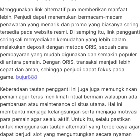
Menggunakan link alternatif pun memberikan manfaat
lebih. Penjudi dapat menemukan bermacam-macam
penawaran yang menarik dan promo yang biasanya sering
tersedia pada website resmi. Di samping itu, link pengganti
seringkali menyediakan kemudahan yang lebih dalam
melakukan deposit dengan metode QRIS, sebuah cara
pembayaran yang mudah digunakan dan semakin populer
di antara pemain. Dengan QRIS, transaksi menjadi lebih
cepat dan aman, sehingga penjudi dapat fokus pada
game.
bujur888
Keberadaan tautan pengganti ini juga juga memungkinkan
pemain agar terus menikmati ritual bermain walaupun ada
pembaruan atau maintenance di situs utama. Hal ini
membantu menjaga kelangsungan serta menjaga motivasi
para pemain agar selalu aktif. Untuk itu, selalu pastikan
untuk menggunakan tautan alternatif yang terpercaya agar
dapat berjudi slot yang menguntungkan secara nyaman