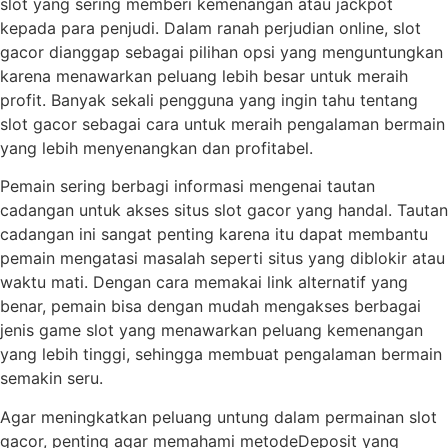
slot yang sering memberi kemenangan atau jackpot
kepada para penjudi. Dalam ranah perjudian online, slot
gacor dianggap sebagai pilihan opsi yang menguntungkan
karena menawarkan peluang lebih besar untuk meraih
profit. Banyak sekali pengguna yang ingin tahu tentang
slot gacor sebagai cara untuk meraih pengalaman bermain
yang lebih menyenangkan dan profitabel.
Pemain sering berbagi informasi mengenai tautan
cadangan untuk akses situs slot gacor yang handal. Tautan
cadangan ini sangat penting karena itu dapat membantu
pemain mengatasi masalah seperti situs yang diblokir atau
waktu mati. Dengan cara memakai link alternatif yang
benar, pemain bisa dengan mudah mengakses berbagai
jenis game slot yang menawarkan peluang kemenangan
yang lebih tinggi, sehingga membuat pengalaman bermain
semakin seru.
Agar meningkatkan peluang untung dalam permainan slot
gacor, penting agar memahami metodeDeposit yang