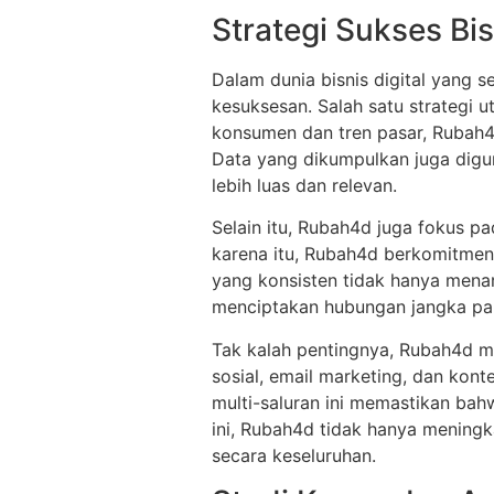
Strategi Sukses Bis
Dalam dunia bisnis digital yang 
kesuksesan. Salah satu strategi 
konsumen dan tren pasar, Rubah
Data yang dikumpulkan juga digu
lebih luas dan relevan.
Selain itu, Rubah4d juga fokus pa
karena itu, Rubah4d berkomitmen
yang konsisten tidak hanya menar
menciptakan hubungan jangka pa
Tak kalah pentingnya, Rubah4d m
sosial, email marketing, dan ko
multi-saluran ini memastikan bahw
ini, Rubah4d tidak hanya mening
secara keseluruhan.