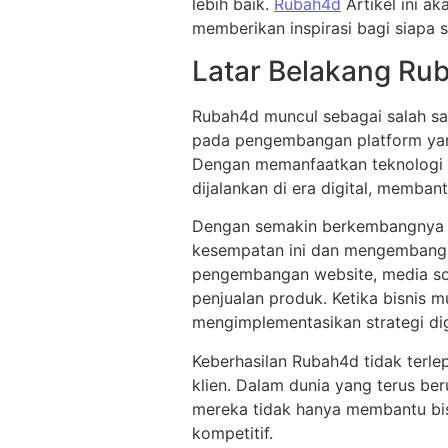
lebih baik.
Rubah4d
Artikel ini a
memberikan inspirasi bagi siapa s
Latar Belakang Ru
Rubah4d muncul sebagai salah satu
pada pengembangan platform yan
Dengan memanfaatkan teknologi 
dijalankan di era digital, memb
Dengan semakin berkembangnya tek
kesempatan ini dan mengembangka
pengembangan website, media sos
penjualan produk. Ketika bisnis 
mengimplementasikan strategi digi
Keberhasilan Rubah4d tidak terle
klien. Dalam dunia yang terus be
mereka tidak hanya membantu bis
kompetitif.