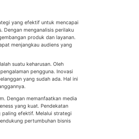
ategi yang efektif untuk mencapai
s. Dengan menganalisis perilaku
gembangan produk dan layanan.
dapat menjangkau audiens yang
dalah suatu keharusan. Oleh
 pengalaman pengguna. Inovasi
elanggan yang sudah ada. Hal ini
anggannya.
form. Dengan memanfaatkan media
reness yang kuat. Pendekatan
aling efektif. Melalui strategi
 mendukung pertumbuhan bisnis