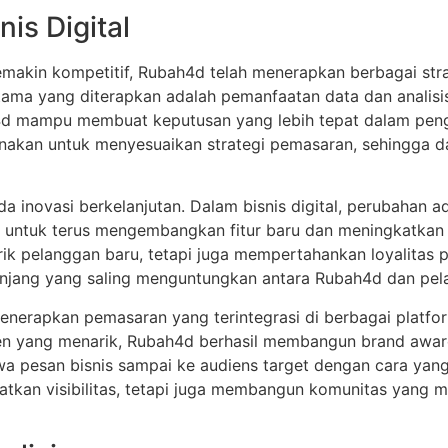
nis Digital
semakin kompetitif, Rubah4d telah menerapkan berbagai str
utama yang diterapkan adalah pemanfaatan data dan analisi
4d mampu membuat keputusan yang lebih tepat dalam pen
nakan untuk menyesuaikan strategi pemasaran, sehingga 
da inovasi berkelanjutan. Dalam bisnis digital, perubahan a
 untuk terus mengembangkan fitur baru dan meningkatkan
ik pelanggan baru, tetapi juga mempertahankan loyalitas p
njang yang saling menguntungkan antara Rubah4d dan pel
enerapkan pemasaran yang terintegrasi di berbagai plat
nten yang menarik, Rubah4d berhasil membangun brand awa
a pesan bisnis sampai ke audiens target dengan cara yang p
katkan visibilitas, tetapi juga membangun komunitas yang