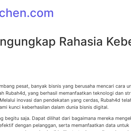
tchen.com
ngungkap Rahasia Kebe
n Rubah4d: Mengungkap Rahasia Keberhasilan Bisnis Digita
embang pesat, banyak bisnis yang berusaha mencari cara un
h Rubah4d, yang berhasil memanfaatkan teknologi dan stra
Melalui inovasi dan pendekatan yang cerdas, Rubah4d tela
mi kunci keberhasilan dalam dunia bisnis digital.
g begitu saja. Dapat dilihat dari bagaimana mereka menge
g efektif dengan pelanggan, serta memanfaatkan data untu