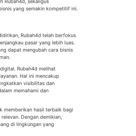
eh Rubah4d, sekaligus
isnis yang semakin kompetitif ini.
didirikan, Rubah4d telah berfokus
jangkau pasar yang lebih luas.
ng dapat mengubah cara bisnis
aman.
digital. Rubah4d melihat
ayanan. Hal ini mencakup
gkatkan visibilitas dan
g dalam memahami dan
k memberikan hasil terbaik bagi
p relevan. Dengan demikian,
ang di lingkungan yang