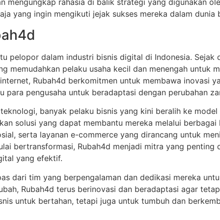
kan mengungkap rahasia di balik strategi yang digunakan ol
aja yang ingin mengikuti jejak sukses mereka dalam dunia b
bah4d
 pelopor dalam industri bisnis digital di Indonesia. Sejak 
g memudahkan pelaku usaha kecil dan menengah untuk men
internet, Rubah4d berkomitmen untuk membawa inovasi ya
antu para pengusaha untuk beradaptasi dengan perubahan z
nologi, banyak pelaku bisnis yang kini beralih ke model 
n solusi yang dapat membantu mereka melalui berbagai l
ial, serta layanan e-commerce yang dirancang untuk menin
mulai bertransformasi, Rubah4d menjadi mitra yang pentin
tal yang efektif.
pas dari tim yang berpengalaman dan dedikasi mereka untu
rubah, Rubah4d terus berinovasi dan beradaptasi agar teta
nis untuk bertahan, tetapi juga untuk tumbuh dan berkemb