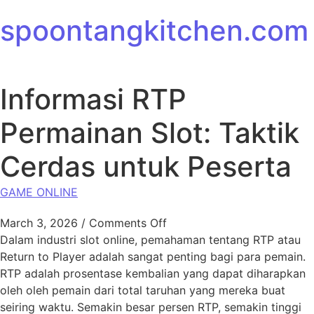
Skip to content
spoontangkitchen.com
Informasi RTP
Permainan Slot: Taktik
Cerdas untuk Peserta
GAME ONLINE
on Informasi RTP Permainan
March 3, 2026
/
Comments Off
Dalam industri slot online, pemahaman tentang RTP atau
Return to Player adalah sangat penting bagi para pemain.
RTP adalah prosentase kembalian yang dapat diharapkan
oleh oleh pemain dari total taruhan yang mereka buat
seiring waktu. Semakin besar persen RTP, semakin tinggi