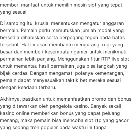
memberi manfaat untuk memilih mesin slot yang tepat
yang sesuai.
Di samping itu, krusial menentukan mengatur anggaran
bermain. Pemain perlu memutuskan jumlah modal yang
bersedia dihabiskan serta berpegang teguh pada batas
tersebut. Hal ini akan membantu mengurangi rugi yang
besar dan memberi kesempatan gamer untuk menikmati
permainan lebih panjang. Menggunakan fitur RTP live slot
untuk memantau hasil permainan juga bisa langkah yang
bijak cerdas. Dengan mengamati polanya kemenangan,
pemain dapat menyesuaikan taktik bet mereka sesuai
dengan keadaan terbaru.
Akhirnya, pastikan untuk memanfaatkan promo dan bonus
yang ditawarkan oleh pengelola kasino. Banyak sekali
kasino online memberikan bonus yang dapat peluang
menang, maka pemain bisa mencoba slot rtp yang gacor
yang sedang tren populer pada waktu ini tanpa