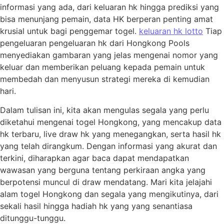
informasi yang ada, dari keluaran hk hingga prediksi yang
bisa menunjang pemain, data HK berperan penting amat
krusial untuk bagi penggemar togel.
keluaran hk lotto
Tiap
pengeluaran pengeluaran hk dari Hongkong Pools
menyediakan gambaran yang jelas mengenai nomor yang
keluar dan memberikan peluang kepada pemain untuk
membedah dan menyusun strategi mereka di kemudian
hari.
Dalam tulisan ini, kita akan mengulas segala yang perlu
diketahui mengenai togel Hongkong, yang mencakup data
hk terbaru, live draw hk yang menegangkan, serta hasil hk
yang telah dirangkum. Dengan informasi yang akurat dan
terkini, diharapkan agar baca dapat mendapatkan
wawasan yang berguna tentang perkiraan angka yang
berpotensi muncul di draw mendatang. Mari kita jelajahi
alam togel Hongkong dan segala yang mengikutinya, dari
sekali hasil hingga hadiah hk yang yang senantiasa
ditunggu-tunggu.