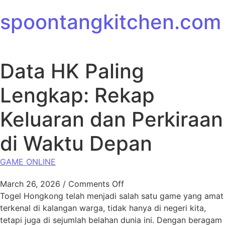
Skip to content
spoontangkitchen.com
Data HK Paling
Lengkap: Rekap
Keluaran dan Perkiraan
di Waktu Depan
GAME ONLINE
on Data HK Paling Lengka
March 26, 2026
/
Comments Off
Togel Hongkong telah menjadi salah satu game yang amat
terkenal di kalangan warga, tidak hanya di negeri kita,
tetapi juga di sejumlah belahan dunia ini. Dengan beragam