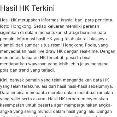
Hasil HK Terkini
Hasil HK merupakan informasi krusial bagi para pencinta
lotto Hongkong. Setiap keluaran memiliki peranan
signifikan di dalam menentukan strategi bermain para
pemain. Informasi hasil HK yang telah akurat biasanya
diambil dari sumber situs resmi Hongkong Pools, yang
menyediakan hasil live draw HK dengan real-time. Dengan
memantau keluaran HK tersebut, peserta bisa
mendapatkan wawasan yang lebih lebih jelas mengenai
pola dan trend yang terjadi.
Kini, banyak pemain yang telah mengandalkan data HK
yang telah terakumulasi dari hasil hasil-hasil sebelumnya.
Data ini bisa membantu mereka dalam membuat ramalan
yang valid serta akurat. Hasil HK terbaru menyediakan
kesempatan untuk peserta agar mempergunakan angka-
angka yang sering muncul dalam hasil yang lalu. Dengan