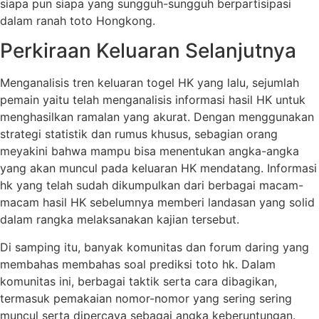
siapa pun siapa yang sungguh-sungguh berpartisipasi
dalam ranah toto Hongkong.
Perkiraan Keluaran Selanjutnya
Menganalisis tren keluaran togel HK yang lalu, sejumlah
pemain yaitu telah menganalisis informasi hasil HK untuk
menghasilkan ramalan yang akurat. Dengan menggunakan
strategi statistik dan rumus khusus, sebagian orang
meyakini bahwa mampu bisa menentukan angka-angka
yang akan muncul pada keluaran HK mendatang. Informasi
hk yang telah sudah dikumpulkan dari berbagai macam-
macam hasil HK sebelumnya memberi landasan yang solid
dalam rangka melaksanakan kajian tersebut.
Di samping itu, banyak komunitas dan forum daring yang
membahas membahas soal prediksi toto hk. Dalam
komunitas ini, berbagai taktik serta cara dibagikan,
termasuk pemakaian nomor-nomor yang sering sering
muncul serta dipercaya sebagai angka keberuntungan.