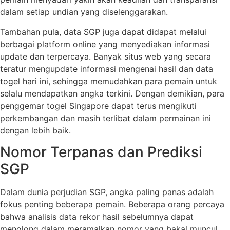
dalam setiap undian yang diselenggarakan.
Tambahan pula, data SGP juga dapat didapat melalui
berbagai platform online yang menyediakan informasi
update dan terpercaya. Banyak situs web yang secara
teratur mengupdate informasi mengenai hasil dan data
togel hari ini, sehingga memudahkan para pemain untuk
selalu mendapatkan angka terkini. Dengan demikian, para
penggemar togel Singapore dapat terus mengikuti
perkembangan dan masih terlibat dalam permainan ini
dengan lebih baik.
Nomor Terpanas dan Prediksi
SGP
Dalam dunia perjudian SGP, angka paling panas adalah
fokus penting beberapa pemain. Beberapa orang percaya
bahwa analisis data rekor hasil sebelumnya dapat
menolong dalam meramalkan nomor yang bakal muncul