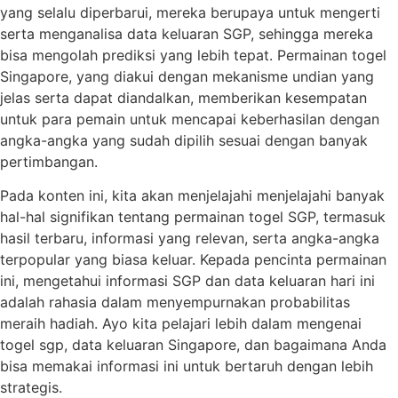
yang selalu diperbarui, mereka berupaya untuk mengerti
serta menganalisa data keluaran SGP, sehingga mereka
bisa mengolah prediksi yang lebih tepat. Permainan togel
Singapore, yang diakui dengan mekanisme undian yang
jelas serta dapat diandalkan, memberikan kesempatan
untuk para pemain untuk mencapai keberhasilan dengan
angka-angka yang sudah dipilih sesuai dengan banyak
pertimbangan.
Pada konten ini, kita akan menjelajahi menjelajahi banyak
hal-hal signifikan tentang permainan togel SGP, termasuk
hasil terbaru, informasi yang relevan, serta angka-angka
terpopular yang biasa keluar. Kepada pencinta permainan
ini, mengetahui informasi SGP dan data keluaran hari ini
adalah rahasia dalam menyempurnakan probabilitas
meraih hadiah. Ayo kita pelajari lebih dalam mengenai
togel sgp, data keluaran Singapore, dan bagaimana Anda
bisa memakai informasi ini untuk bertaruh dengan lebih
strategis.