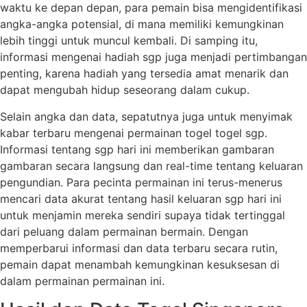
waktu ke depan depan, para pemain bisa mengidentifikasi
angka-angka potensial, di mana memiliki kemungkinan
lebih tinggi untuk muncul kembali. Di samping itu,
informasi mengenai hadiah sgp juga menjadi pertimbangan
penting, karena hadiah yang tersedia amat menarik dan
dapat mengubah hidup seseorang dalam cukup.
Selain angka dan data, sepatutnya juga untuk menyimak
kabar terbaru mengenai permainan togel togel sgp.
Informasi tentang sgp hari ini memberikan gambaran
gambaran secara langsung dan real-time tentang keluaran
pengundian. Para pecinta permainan ini terus-menerus
mencari data akurat tentang hasil keluaran sgp hari ini
untuk menjamin mereka sendiri supaya tidak tertinggal
dari peluang dalam permainan bermain. Dengan
memperbarui informasi dan data terbaru secara rutin,
pemain dapat menambah kemungkinan kesuksesan di
dalam permainan permainan ini.