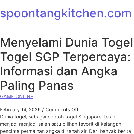
Skip to content
spoontangkitchen.com
Menyelami Dunia Togel
Togel SGP Terpercaya:
Informasi dan Angka
Paling Panas
GAME ONLINE
on Menyelami Dunia Tog
February 14, 2026
/
Comments Off
Dunia togel, sebagai contoh togel Singapore, telah
menjadi menjadi salah satu pilihan favorit di kalangan
pencinta permainan angka di tanah air. Dari banyak berita