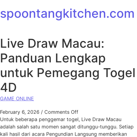
Skip to content
spoontangkitchen.com
Live Draw Macau:
Panduan Lengkap
untuk Pemegang Togel
4D
GAME ONLINE
on Live Draw Macau: Pa
February 6, 2026
/
Comments Off
Untuk beberapa penggemar togel, Live Draw Macau
adalah salah satu momen sangat ditunggu-tunggu. Setiap
kali hasil dari acara Pengundian Langsung memberikan