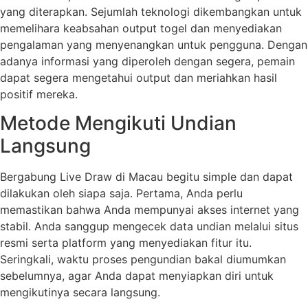
yang diterapkan. Sejumlah teknologi dikembangkan untuk
memelihara keabsahan output togel dan menyediakan
pengalaman yang menyenangkan untuk pengguna. Dengan
adanya informasi yang diperoleh dengan segera, pemain
dapat segera mengetahui output dan meriahkan hasil
positif mereka.
Metode Mengikuti Undian
Langsung
Bergabung Live Draw di Macau begitu simple dan dapat
dilakukan oleh siapa saja. Pertama, Anda perlu
memastikan bahwa Anda mempunyai akses internet yang
stabil. Anda sanggup mengecek data undian melalui situs
resmi serta platform yang menyediakan fitur itu.
Seringkali, waktu proses pengundian bakal diumumkan
sebelumnya, agar Anda dapat menyiapkan diri untuk
mengikutinya secara langsung.