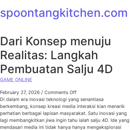
Skip to content
spoontangkitchen.com
Dari Konsep menuju
Realitas: Langkah
Pembuatan Salju 4D
GAME ONLINE
on Dari Konsep menuju 
February 27, 2026
/
Comments Off
Di dalam era inovasi teknologi yang senantiasa
berkembang, konsep kreasi media interaksi kian menarik
perhatian berbagai lapisan masyarakat. Satu inovasi yang
lagi membangkitkan jiwa ingin tahu ialah salju 4D. Ide yang
mendasari media ini tidak hanya hanya mengeksplorasi