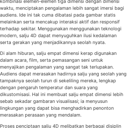
kombinasi elemen-elemen tiga dimensi dengan dimensi
waktu, menciptakan pengalaman lebih sangat imersi bagi
audiens. Ide ini tak cuma dibatasi pada gambar statis
melainkan serta mencakup interaksi aktif dan responsif
terhadap sekitar. Menggunakan menggunakan teknologi
modern, salju 4D dapat menyuguhkan ilusi kedalaman
serta gerakan yang menjadikannya seolah nyata.
Di alam hiburan, salju empat dimensi kerap digunakan
dalam acara, film, serta pemasangan seni untuk
menyajikan pengalaman yang sangat tak terlupakan.
Audiens dapat merasakan hadirnya salju yang seolah yang
tampaknya seolah turun di sekeliling mereka, lengkap
dengan pengaruh temperatur dan suara yang
dikustomisasi. Hal ini membuat salju empat dimensi lebih
sebab sekadar gambaran visualisasi; ia menyusun
lingkungan yang dapat bisa menghadirkan penonton
merasakan perasaan yang mendalam.
Proses penciptaan salju 4D melibatkan berbagai disiplin