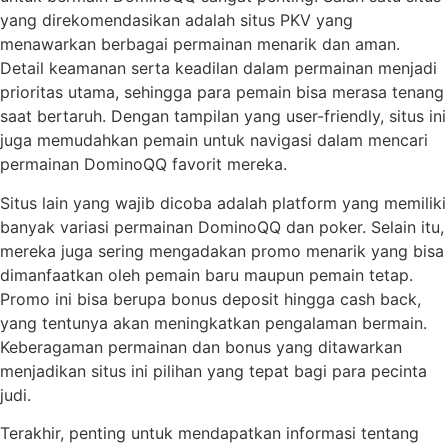
yang direkomendasikan adalah situs PKV yang
menawarkan berbagai permainan menarik dan aman.
Detail keamanan serta keadilan dalam permainan menjadi
prioritas utama, sehingga para pemain bisa merasa tenang
saat bertaruh. Dengan tampilan yang user-friendly, situs ini
juga memudahkan pemain untuk navigasi dalam mencari
permainan DominoQQ favorit mereka.
Situs lain yang wajib dicoba adalah platform yang memiliki
banyak variasi permainan DominoQQ dan poker. Selain itu,
mereka juga sering mengadakan promo menarik yang bisa
dimanfaatkan oleh pemain baru maupun pemain tetap.
Promo ini bisa berupa bonus deposit hingga cash back,
yang tentunya akan meningkatkan pengalaman bermain.
Keberagaman permainan dan bonus yang ditawarkan
menjadikan situs ini pilihan yang tepat bagi para pecinta
judi.
Terakhir, penting untuk mendapatkan informasi tentang