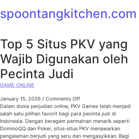
Skip to content
spoontangkitchen.com
Top 5 Situs PKV yang
Wajib Digunakan oleh
Pecinta Judi
GAME ONLINE
on Top 5 Situs PKV yang
January 15, 2026
/
Comments Off
Dalam dunia perjudian online, PKV Games telah menjadi
salah satu pilihan favorit bagi para pecinta judi di
Indonesia. Dengan beragam permainan menarik seperti
DominoQQ dan Poker, situs-situs PKV menawarkan
pengalaman berjudi yang seru dan mengasyikkan. Bagi