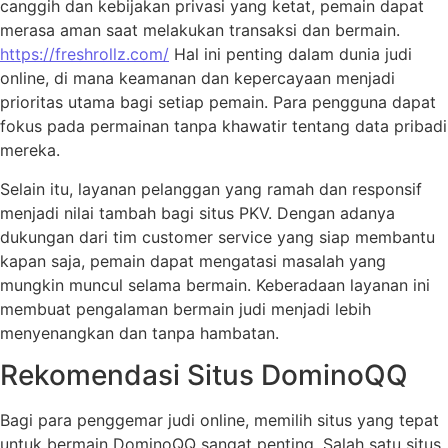
canggih dan kebijakan privasi yang ketat, pemain dapat
merasa aman saat melakukan transaksi dan bermain.
https://freshrollz.com/
Hal ini penting dalam dunia judi
online, di mana keamanan dan kepercayaan menjadi
prioritas utama bagi setiap pemain. Para pengguna dapat
fokus pada permainan tanpa khawatir tentang data pribadi
mereka.
Selain itu, layanan pelanggan yang ramah dan responsif
menjadi nilai tambah bagi situs PKV. Dengan adanya
dukungan dari tim customer service yang siap membantu
kapan saja, pemain dapat mengatasi masalah yang
mungkin muncul selama bermain. Keberadaan layanan ini
membuat pengalaman bermain judi menjadi lebih
menyenangkan dan tanpa hambatan.
Rekomendasi Situs DominoQQ
Bagi para penggemar judi online, memilih situs yang tepat
untuk bermain DominoQQ sangat penting. Salah satu situs