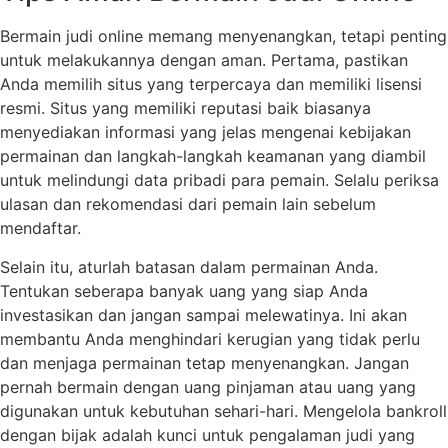
Bermain judi online memang menyenangkan, tetapi penting
untuk melakukannya dengan aman. Pertama, pastikan
Anda memilih situs yang terpercaya dan memiliki lisensi
resmi. Situs yang memiliki reputasi baik biasanya
menyediakan informasi yang jelas mengenai kebijakan
permainan dan langkah-langkah keamanan yang diambil
untuk melindungi data pribadi para pemain. Selalu periksa
ulasan dan rekomendasi dari pemain lain sebelum
mendaftar.
Selain itu, aturlah batasan dalam permainan Anda.
Tentukan seberapa banyak uang yang siap Anda
investasikan dan jangan sampai melewatinya. Ini akan
membantu Anda menghindari kerugian yang tidak perlu
dan menjaga permainan tetap menyenangkan. Jangan
pernah bermain dengan uang pinjaman atau uang yang
digunakan untuk kebutuhan sehari-hari. Mengelola bankroll
dengan bijak adalah kunci untuk pengalaman judi yang