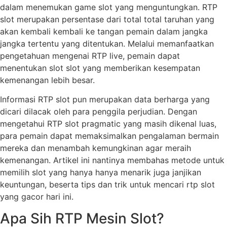
dalam menemukan game slot yang menguntungkan. RTP
slot merupakan persentase dari total total taruhan yang
akan kembali kembali ke tangan pemain dalam jangka
jangka tertentu yang ditentukan. Melalui memanfaatkan
pengetahuan mengenai RTP live, pemain dapat
menentukan slot slot yang memberikan kesempatan
kemenangan lebih besar.
Informasi RTP slot pun merupakan data berharga yang
dicari dilacak oleh para penggila perjudian. Dengan
mengetahui RTP slot pragmatic yang masih dikenal luas,
para pemain dapat memaksimalkan pengalaman bermain
mereka dan menambah kemungkinan agar meraih
kemenangan. Artikel ini nantinya membahas metode untuk
memilih slot yang hanya hanya menarik juga janjikan
keuntungan, beserta tips dan trik untuk mencari rtp slot
yang gacor hari ini.
Apa Sih RTP Mesin Slot?