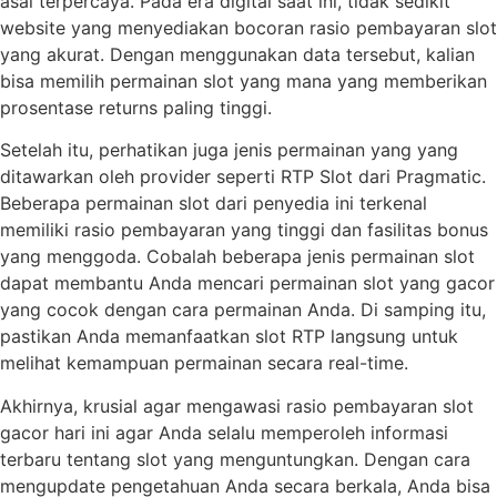
asal terpercaya. Pada era digital saat ini, tidak sedikit
website yang menyediakan bocoran rasio pembayaran slot
yang akurat. Dengan menggunakan data tersebut, kalian
bisa memilih permainan slot yang mana yang memberikan
prosentase returns paling tinggi.
Setelah itu, perhatikan juga jenis permainan yang yang
ditawarkan oleh provider seperti RTP Slot dari Pragmatic.
Beberapa permainan slot dari penyedia ini terkenal
memiliki rasio pembayaran yang tinggi dan fasilitas bonus
yang menggoda. Cobalah beberapa jenis permainan slot
dapat membantu Anda mencari permainan slot yang gacor
yang cocok dengan cara permainan Anda. Di samping itu,
pastikan Anda memanfaatkan slot RTP langsung untuk
melihat kemampuan permainan secara real-time.
Akhirnya, krusial agar mengawasi rasio pembayaran slot
gacor hari ini agar Anda selalu memperoleh informasi
terbaru tentang slot yang menguntungkan. Dengan cara
mengupdate pengetahuan Anda secara berkala, Anda bisa