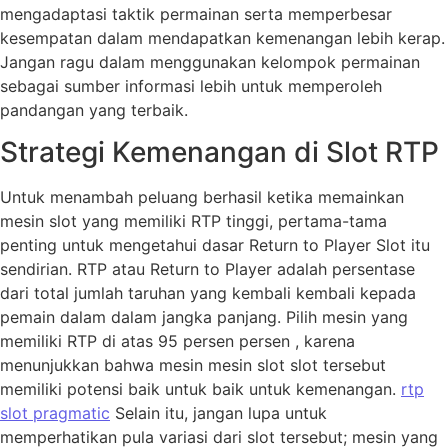
mengadaptasi taktik permainan serta memperbesar
kesempatan dalam mendapatkan kemenangan lebih kerap.
Jangan ragu dalam menggunakan kelompok permainan
sebagai sumber informasi lebih untuk memperoleh
pandangan yang terbaik.
Strategi Kemenangan di Slot RTP
Untuk menambah peluang berhasil ketika memainkan
mesin slot yang memiliki RTP tinggi, pertama-tama
penting untuk mengetahui dasar Return to Player Slot itu
sendirian. RTP atau Return to Player adalah persentase
dari total jumlah taruhan yang kembali kembali kepada
pemain dalam dalam jangka panjang. Pilih mesin yang
memiliki RTP di atas 95 persen persen , karena
menunjukkan bahwa mesin mesin slot slot tersebut
memiliki potensi baik untuk baik untuk kemenangan.
rtp
slot pragmatic
Selain itu, jangan lupa untuk
memperhatikan pula variasi dari slot tersebut; mesin yang