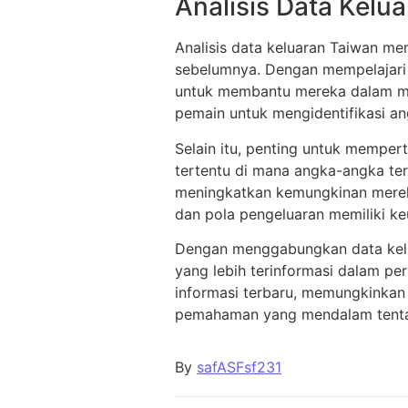
Analisis Data Kelu
Analisis data keluaran Taiwan me
sebelumnya. Dengan mempelajari 
untuk membantu mereka dalam mem
pemain untuk mengidentifikasi an
Selain itu, penting untuk mempert
tertentu di mana angka-angka ter
meningkatkan kemungkinan merek
dan pola pengeluaran memiliki 
Dengan menggabungkan data kelua
yang lebih terinformasi dalam pe
informasi terbaru, memungkinkan 
pemahaman yang mendalam tentan
By
safASFsf231