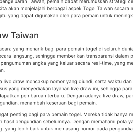
pengeluaran Taiwan, pemain dapat merumuskan strategi c
i, kita akan menjelajahi berbagai aspek Togel Taiwan secara
egi jitu yang dapat digunakan oleh para pemain untuk meni
aw Taiwan
cara yang menarik bagi para pemain togel di seluruh dunia
ecara langsung, sehingga memberikan transparansi dalam pr
 pengumuman angka yang keluar secara real-time, yang 
n.
a live draw mencakup nomor yang diundi, serta waktu dan 
usus yang menyediakan layanan live draw ini, sehingga pa
apatkan pembaruan terbaru. Dengan adanya live draw, pa
ngundian, menambah keseruan bagi pemain.
gat penting bagi para pemain togel. Mereka tidak hanya m
dari hasil pengundian sebelumnya. Dengan memahami pola y
i yang lebih baik untuk memasang nomor pada pengundian