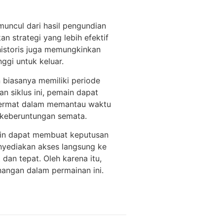
muncul dari hasil pengundian
 strategi yang lebih efektif
istoris juga memungkinkan
ggi untuk keluar.
n biasanya memiliki periode
n siklus ini, pemain dapat
cermat dalam memantau waktu
 keberuntungan semata.
main dapat membuat keputusan
enyediakan akses langsung ke
an tepat. Oleh karena itu,
angan dalam permainan ini.