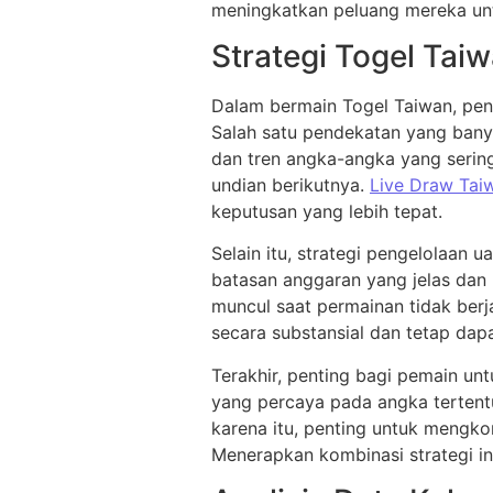
meningkatkan peluang mereka un
Strategi Togel Tai
Dalam bermain Togel Taiwan, pen
Salah satu pendekatan yang bany
dan tren angka-angka yang sering
undian berikutnya.
Live Draw Tai
keputusan yang lebih tepat.
Selain itu, strategi pengelolaan
batasan anggaran yang jelas dan 
muncul saat permainan tidak berj
secara substansial dan tetap dapa
Terakhir, penting bagi pemain u
yang percaya pada angka tertentu
karena itu, penting untuk mengko
Menerapkan kombinasi strategi i