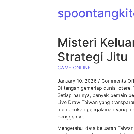
Skip to content
spoontangki
Misteri Kelu
Strategi Jitu
GAME ONLINE
January 10, 2026
/
Comments Of
Di tengah gemerlap dunia lotere, 
Setiap harinya, banyak pemain b
Live Draw Taiwan yang transpara
memberikan pengalaman yang mend
penggemar.
Mengetahui data keluaran Taiwa