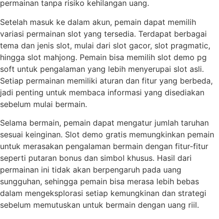
permainan tanpa risiko kehilangan uang.
Setelah masuk ke dalam akun, pemain dapat memilih
variasi permainan slot yang tersedia. Terdapat berbagai
tema dan jenis slot, mulai dari slot gacor, slot pragmatic,
hingga slot mahjong. Pemain bisa memilih slot demo pg
soft untuk pengalaman yang lebih menyerupai slot asli.
Setiap permainan memiliki aturan dan fitur yang berbeda,
jadi penting untuk membaca informasi yang disediakan
sebelum mulai bermain.
Selama bermain, pemain dapat mengatur jumlah taruhan
sesuai keinginan. Slot demo gratis memungkinkan pemain
untuk merasakan pengalaman bermain dengan fitur-fitur
seperti putaran bonus dan simbol khusus. Hasil dari
permainan ini tidak akan berpengaruh pada uang
sungguhan, sehingga pemain bisa merasa lebih bebas
dalam mengeksplorasi setiap kemungkinan dan strategi
sebelum memutuskan untuk bermain dengan uang riil.