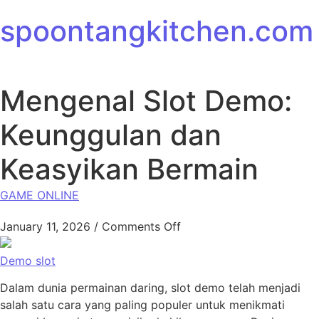
Skip to content
spoontangkitchen.com
Mengenal Slot Demo:
Keunggulan dan
Keasyikan Bermain
GAME ONLINE
on Mengenal Slot Demo: 
January 11, 2026
/
Comments Off
Demo slot
Dalam dunia permainan daring, slot demo telah menjadi
salah satu cara yang paling populer untuk menikmati