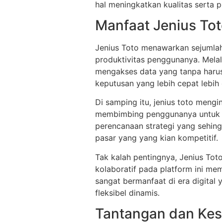
hal meningkatkan kualitas serta 
Manfaat Jenius Toto
Jenius Toto menawarkan sejumlah 
produktivitas penggunanya. Melal
mengakses data yang tanpa harus
keputusan yang lebih cepat lebih
Di samping itu, jenius toto mengin
membimbing penggunanya untuk m
perencanaan strategi yang sehing
pasar yang yang kian kompetitif.
Tak kalah pentingnya, Jenius Tot
kolaboratif pada platform ini me
sangat bermanfaat di era digital
fleksibel dinamis.
Tantangan dan Kes