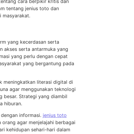
entang cara berpikir kritis dan
am tentang jenius toto dan
i masyarakat.
form yang kecerdasan serta
n akses serta antarmuka yang
masi yang perlu dengan cepat
masyarakat yang bergantung pada
 meningkatkan literasi digital di
gguna agar menggunakan teknologi
 besar. Strategi yang diambil
a hiburan.
i dengan informasi.
jenius toto
orang agar menjelajahi berbagai
ri kehidupan sehari-hari dalam