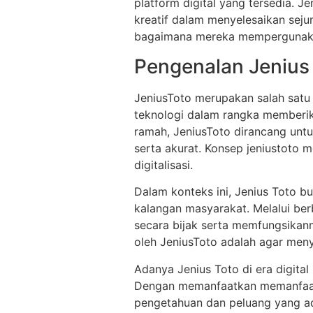
platform digital yang tersedia. Je
kreatif dalam menyelesaikan sejum
bagaimana mereka mempergunakan
Pengenalan Jenius
JeniusToto merupakan salah satu 
teknologi dalam rangka memberik
ramah, JeniusToto dirancang un
serta akurat. Konsep jeniustoto
digitalisasi.
Dalam konteks ini, Jenius Toto buk
kalangan masyarakat. Melalui be
secara bijak serta memfungsikann
oleh JeniusToto adalah agar meny
Adanya Jenius Toto di era digita
Dengan memanfaatkan memanfaatka
pengetahuan dan peluang yang ad