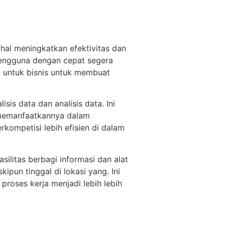
hal meningkatkan efektivitas dan
 pengguna dengan cepat segera
u untuk bisnis untuk membuat
sis data dan analisis data. Ini
 memanfaatkannya dalam
ompetisi lebih efisien di dalam
ilitas berbagi informasi dan alat
pun tinggal di lokasi yang. Ini
proses kerja menjadi lebih lebih