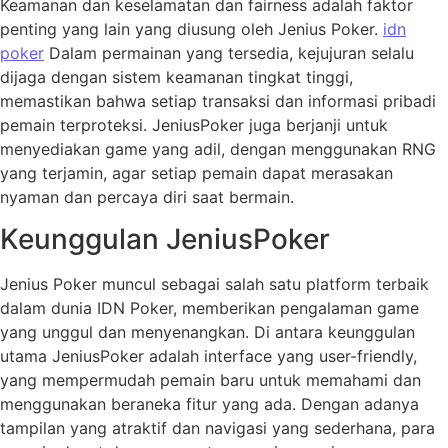
Keamanan dan keselamatan dan fairness adalah faktor
penting yang lain yang diusung oleh Jenius Poker.
idn
poker
Dalam permainan yang tersedia, kejujuran selalu
dijaga dengan sistem keamanan tingkat tinggi,
memastikan bahwa setiap transaksi dan informasi pribadi
pemain terproteksi. JeniusPoker juga berjanji untuk
menyediakan game yang adil, dengan menggunakan RNG
yang terjamin, agar setiap pemain dapat merasakan
nyaman dan percaya diri saat bermain.
Keunggulan JeniusPoker
Jenius Poker muncul sebagai salah satu platform terbaik
dalam dunia IDN Poker, memberikan pengalaman game
yang unggul dan menyenangkan. Di antara keunggulan
utama JeniusPoker adalah interface yang user-friendly,
yang mempermudah pemain baru untuk memahami dan
menggunakan beraneka fitur yang ada. Dengan adanya
tampilan yang atraktif dan navigasi yang sederhana, para