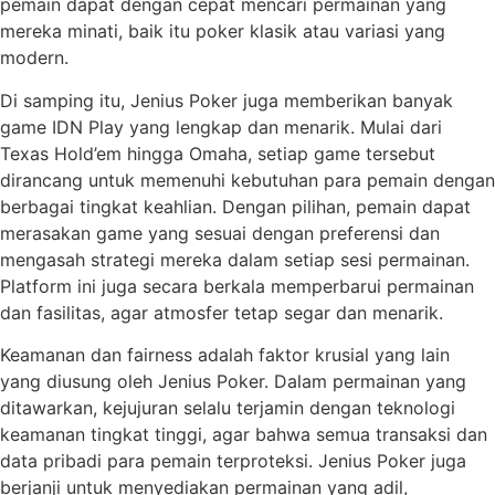
pemain dapat dengan cepat mencari permainan yang
mereka minati, baik itu poker klasik atau variasi yang
modern.
Di samping itu, Jenius Poker juga memberikan banyak
game IDN Play yang lengkap dan menarik. Mulai dari
Texas Hold’em hingga Omaha, setiap game tersebut
dirancang untuk memenuhi kebutuhan para pemain dengan
berbagai tingkat keahlian. Dengan pilihan, pemain dapat
merasakan game yang sesuai dengan preferensi dan
mengasah strategi mereka dalam setiap sesi permainan.
Platform ini juga secara berkala memperbarui permainan
dan fasilitas, agar atmosfer tetap segar dan menarik.
Keamanan dan fairness adalah faktor krusial yang lain
yang diusung oleh Jenius Poker. Dalam permainan yang
ditawarkan, kejujuran selalu terjamin dengan teknologi
keamanan tingkat tinggi, agar bahwa semua transaksi dan
data pribadi para pemain terproteksi. Jenius Poker juga
berjanji untuk menyediakan permainan yang adil,