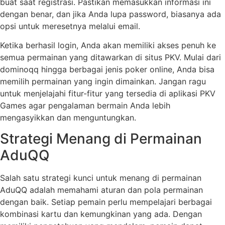
buat saat registrasi. Pastikan memasukkan informasi ini
dengan benar, dan jika Anda lupa password, biasanya ada
opsi untuk meresetnya melalui email.
Ketika berhasil login, Anda akan memiliki akses penuh ke
semua permainan yang ditawarkan di situs PKV. Mulai dari
dominoqq hingga berbagai jenis poker online, Anda bisa
memilih permainan yang ingin dimainkan. Jangan ragu
untuk menjelajahi fitur-fitur yang tersedia di aplikasi PKV
Games agar pengalaman bermain Anda lebih
mengasyikkan dan menguntungkan.
Strategi Menang di Permainan
AduQQ
Salah satu strategi kunci untuk menang di permainan
AduQQ adalah memahami aturan dan pola permainan
dengan baik. Setiap pemain perlu mempelajari berbagai
kombinasi kartu dan kemungkinan yang ada. Dengan