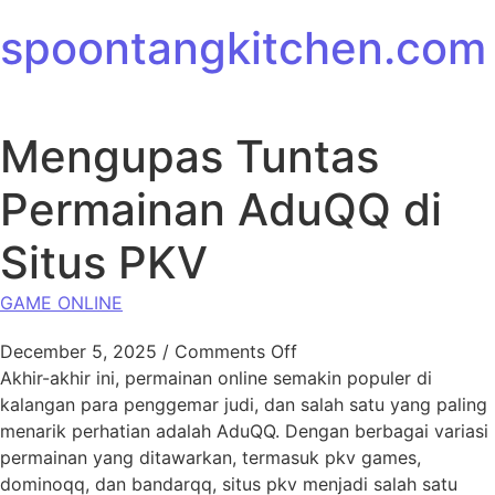
Skip to content
spoontangkitchen.com
Mengupas Tuntas
Permainan AduQQ di
Situs PKV
GAME ONLINE
on Mengupas Tuntas Pe
December 5, 2025
/
Comments Off
Akhir-akhir ini, permainan online semakin populer di
kalangan para penggemar judi, dan salah satu yang paling
menarik perhatian adalah AduQQ. Dengan berbagai variasi
permainan yang ditawarkan, termasuk pkv games,
dominoqq, dan bandarqq, situs pkv menjadi salah satu