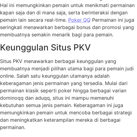
Hal ini memungkinkan pemain untuk menikmati permainan
kapan saja dan di mana saja, serta berinteraksi dengan
pemain lain secara real-time.
Poker QQ
Permainan ini juga
seringkali menawarkan berbagai bonus dan promosi yang
membuatnya semakin menarik bagi para pemain.
Keunggulan Situs PKV
Situs PKV menawarkan berbagai keunggulan yang
membuatnya menjadi pilihan utama bagi para pemain judi
online. Salah satu keunggulan utamanya adalah
keberagaman jenis permainan yang tersedia. Mulai dari
permainan klasik seperti poker hingga berbagai varian
dominoqq dan aduqq, situs ini mampu memenuhi
kebutuhan semua jenis pemain. Keberagaman ini juga
memungkinkan pemain untuk mencoba berbagai strategi
dan meningkatkan keterampilan mereka di berbagai
permainan.