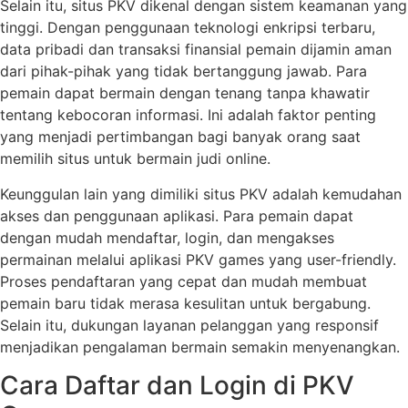
Selain itu, situs PKV dikenal dengan sistem keamanan yang
tinggi. Dengan penggunaan teknologi enkripsi terbaru,
data pribadi dan transaksi finansial pemain dijamin aman
dari pihak-pihak yang tidak bertanggung jawab. Para
pemain dapat bermain dengan tenang tanpa khawatir
tentang kebocoran informasi. Ini adalah faktor penting
yang menjadi pertimbangan bagi banyak orang saat
memilih situs untuk bermain judi online.
Keunggulan lain yang dimiliki situs PKV adalah kemudahan
akses dan penggunaan aplikasi. Para pemain dapat
dengan mudah mendaftar, login, dan mengakses
permainan melalui aplikasi PKV games yang user-friendly.
Proses pendaftaran yang cepat dan mudah membuat
pemain baru tidak merasa kesulitan untuk bergabung.
Selain itu, dukungan layanan pelanggan yang responsif
menjadikan pengalaman bermain semakin menyenangkan.
Cara Daftar dan Login di PKV