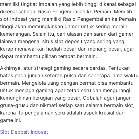
memiliki tingkat imbalan yang lebih tinggi dikenal sebagai
dikenal sebagai Rasio Pengembalian ke Pemain. Memilih
slot indosat yang memiliki Rasio Pengembalian ke Pemain
tinggi akan memungkinkan gamer untuk sering meraih
kemenangan. Selain itu, cari ulasan dan saran dari gamer
lainnya mengenai situs slot deposit yang sering yang
kerap menawarkan hadiah besar dan menang besar, agar
dapat membantu pilihan tempat bermain.
Akhirnya, atur strategi gaming secara cerdas. Tentukan
batas pada jumlah setoran pulsa dan seberapa lama waktu
bermain. Mengelola uang dengan cermat bisa membantu
untuk menjaga gaming agar tetap seru dan mengurangi
kemungkinan kerugian yang besar. Cobalah agar jangan
grusa-grusu dan nikmati setiap saat selama bermain slot,
karena itu pengalaman seru adalah aspek krusial dari
game ini.
Slot Deposit Indosat