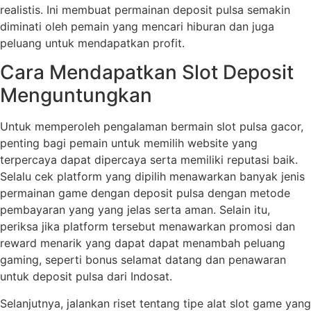
realistis. Ini membuat permainan deposit pulsa semakin
diminati oleh pemain yang mencari hiburan dan juga
peluang untuk mendapatkan profit.
Cara Mendapatkan Slot Deposit
Menguntungkan
Untuk memperoleh pengalaman bermain slot pulsa gacor,
penting bagi pemain untuk memilih website yang
terpercaya dapat dipercaya serta memiliki reputasi baik.
Selalu cek platform yang dipilih menawarkan banyak jenis
permainan game dengan deposit pulsa dengan metode
pembayaran yang yang jelas serta aman. Selain itu,
periksa jika platform tersebut menawarkan promosi dan
reward menarik yang dapat dapat menambah peluang
gaming, seperti bonus selamat datang dan penawaran
untuk deposit pulsa dari Indosat.
Selanjutnya, jalankan riset tentang tipe alat slot game yang