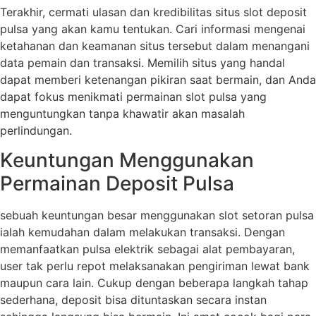
Terakhir, cermati ulasan dan kredibilitas situs slot deposit
pulsa yang akan kamu tentukan. Cari informasi mengenai
ketahanan dan keamanan situs tersebut dalam menangani
data pemain dan transaksi. Memilih situs yang handal
dapat memberi ketenangan pikiran saat bermain, dan Anda
dapat fokus menikmati permainan slot pulsa yang
menguntungkan tanpa khawatir akan masalah
perlindungan.
Keuntungan Menggunakan
Permainan Deposit Pulsa
sebuah keuntungan besar menggunakan slot setoran pulsa
ialah kemudahan dalam melakukan transaksi. Dengan
memanfaatkan pulsa elektrik sebagai alat pembayaran,
user tak perlu repot melaksanakan pengiriman lewat bank
maupun cara lain. Cukup dengan beberapa langkah tahap
sederhana, deposit bisa dituntaskan secara instan