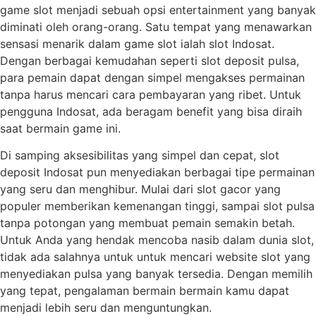
game slot menjadi sebuah opsi entertainment yang banyak
diminati oleh orang-orang. Satu tempat yang menawarkan
sensasi menarik dalam game slot ialah slot Indosat.
Dengan berbagai kemudahan seperti slot deposit pulsa,
para pemain dapat dengan simpel mengakses permainan
tanpa harus mencari cara pembayaran yang ribet. Untuk
pengguna Indosat, ada beragam benefit yang bisa diraih
saat bermain game ini.
Di samping aksesibilitas yang simpel dan cepat, slot
deposit Indosat pun menyediakan berbagai tipe permainan
yang seru dan menghibur. Mulai dari slot gacor yang
populer memberikan kemenangan tinggi, sampai slot pulsa
tanpa potongan yang membuat pemain semakin betah.
Untuk Anda yang hendak mencoba nasib dalam dunia slot,
tidak ada salahnya untuk untuk mencari website slot yang
menyediakan pulsa yang banyak tersedia. Dengan memilih
yang tepat, pengalaman bermain bermain kamu dapat
menjadi lebih seru dan menguntungkan.