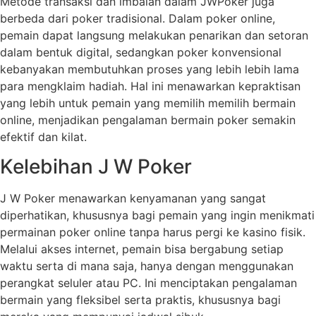
Metode transaksi dan imbalan dalam JWPoker juga
berbeda dari poker tradisional. Dalam poker online,
pemain dapat langsung melakukan penarikan dan setoran
dalam bentuk digital, sedangkan poker konvensional
kebanyakan membutuhkan proses yang lebih lebih lama
para mengklaim hadiah. Hal ini menawarkan kepraktisan
yang lebih untuk pemain yang memilih memilih bermain
online, menjadikan pengalaman bermain poker semakin
efektif dan kilat.
Kelebihan J W Poker
J W Poker menawarkan kenyamanan yang sangat
diperhatikan, khususnya bagi pemain yang ingin menikmati
permainan poker online tanpa harus pergi ke kasino fisik.
Melalui akses internet, pemain bisa bergabung setiap
waktu serta di mana saja, hanya dengan menggunakan
perangkat seluler atau PC. Ini menciptakan pengalaman
bermain yang fleksibel serta praktis, khususnya bagi