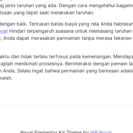
g jenis taruhan yang ada. Dengan cara mengetahui bagaima
usan yang tepat saat melakukan taruhan.
dengan baik. Tentukan batas biaya yang rela Anda habiska
ogel
Hindari terpengaruh suasana untuk memasang taruhan l
i, Anda dapat merasakan permainan tanpa merasa tekanan 
 waktu dan tidak terlalu terfokus pada kemenangan. Mend
tetaplah menikmati prosesnya. Berinteraksi dengan pemain la
Anda. Selalu ingat bahwa permainan yang berkesan adalah
kalah.
Royal Elementor Kit Theme by
WP Royal
.