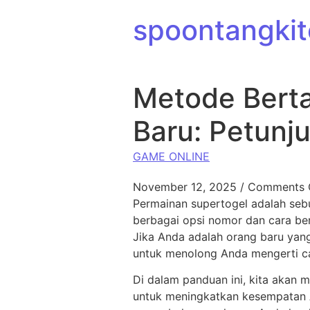
Skip to content
spoontangki
Metode Berta
Baru: Petunj
GAME ONLINE
November 12, 2025
/
Comments 
Permainan supertogel adalah seb
berbagai opsi nomor dan cara be
Jika Anda adalah orang baru yang
untuk menolong Anda mengerti ca
Di dalam panduan ini, kita akan m
untuk meningkatkan kesempatan A