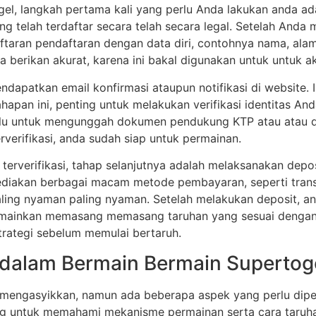
el, langkah pertama kali yang perlu Anda lakukan anda ad
ang telah terdaftar secara telah secara legal. Setelah And
ftaran pendaftaran dengan data diri, contohnya nama, alam
berikan akurat, karena ini bakal digunakan untuk untuk a
ndapatkan email konfirmasi ataupun notifikasi di website. 
hapan ini, penting untuk melakukan verifikasi identitas An
rlu untuk mengunggah dokumen pendukung KTP atau atau d
erverifikasi, anda sudah siap untuk permainan.
 terverifikasi, tahap selanjutnya adalah melaksanakan depo
yediakan berbagai macam metode pembayaran, seperti trans
aling nyaman paling nyaman. Setelah melakukan deposit, and
mainkan memasang memasang taruhan yang sesuai dengan 
trategi sebelum memulai bertaruh.
 dalam Bermain Bermain Supertog
t mengasyikkan, namun ada beberapa aspek yang perlu dipe
ing untuk memahami mekanisme permainan serta cara taruha