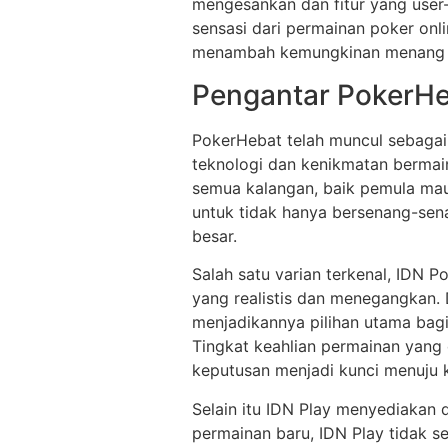
mengesankan dan fitur yang user-
sensasi dari permainan poker on
menambah kemungkinan menang dan
Pengantar PokerHe
PokerHebat telah muncul sebagai 
teknologi dan kenikmatan bermai
semua kalangan, baik pemula ma
untuk tidak hanya bersenang-sen
besar.
Salah satu varian terkenal, IDN P
yang realistis dan menegangkan. 
menjadikannya pilihan utama bag
Tingkat keahlian permainan yang
keputusan menjadi kunci menuju
Selain itu IDN Play menyediakan d
permainan baru, IDN Play tidak s