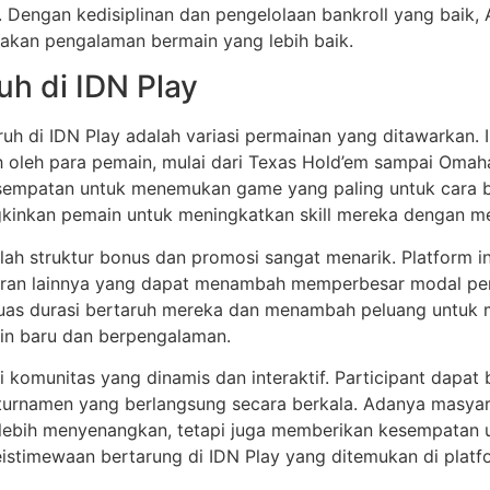
 Dengan kedisiplinan dan pengelolaan bankroll yang baik
akan pengalaman bermain yang lebih baik.
h di IDN Play
aruh di IDN Play adalah variasi permainan yang ditawarka
ih oleh para pemain, mulai dari Texas Hold’em sampai Omah
esempatan untuk menemukan game yang paling untuk cara 
inkan pemain untuk meningkatkan skill mereka dengan men
ialah struktur bonus dan promosi sangat menarik. Platform 
ran lainnya yang dapat menambah memperbesar modal pe
uas durasi bertaruh mereka dan menambah peluang untuk 
ain baru dan berpengalaman.
i komunitas yang dinamis dan interaktif. Participant dapat be
 turnamen yang berlangsung secara berkala. Adanya masyar
lebih menyenangkan, tetapi juga memberikan kesempatan 
keistimewaan bertarung di IDN Play yang ditemukan di platf