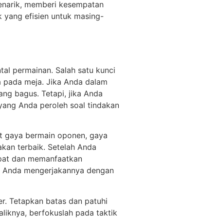
menarik, memberi kesempatan
 yang efisien untuk masing-
l permainan. Salah satu kunci
 pada meja. Jika Anda dalam
ng bagus. Tetapi, jika Anda
 yang Anda peroleh soal tindakan
t gaya bermain oponen, gaya
kan terbaik. Setelah Anda
pat dan memanfaatkan
an Anda mengerjakannya dengan
r. Tetapkan batas dan patuhi
liknya, berfokuslah pada taktik