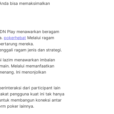
, Anda bisa memaksimalkan
n. IDN Play menawarkan beragam
a.
pokerhebat
Melalui ragam
bertarung mereka.
ggali ragam jenis dan strategi.
ini lazim menawarkan imbalan
main. Melalui memanfaatkan
menang. Ini menonjolkan
rinteraksi dari participant lain
akat pengguna kuat ini tak hanya
untuk membangun koneksi antar
orm poker lainnya.