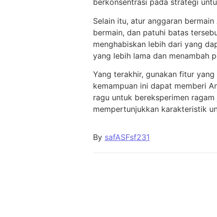
berkonsentrasi pada strategi unt
Selain itu, atur anggaran bermai
bermain, dan patuhi batas terseb
menghabiskan lebih dari yang da
yang lebih lama dan menambah 
Yang terakhir, gunakan fitur yan
kemampuan ini dapat memberi An
ragu untuk bereksperimen ragam j
mempertunjukkan karakteristik u
By
safASFsf231