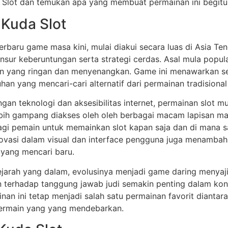
uda Slot dan temukan apa yang membuat permainan ini begi
 Kuda Slot
rbaru game masa kini, mulai diakui secara luas di Asia Te
ur keberuntungan serta strategi cerdas. Asal mula popula
an yang ringan dan menyenangkan. Game ini menawarkan se
n yang mencari-cari alternatif dari permainan tradisional 
 teknologi dan aksesibilitas internet, permainan slot mul
ih gampang diakses oleh oleh berbagai macam lapisan mas
i pemain untuk memainkan slot kapan saja dan di mana s
Inovasi dalam visual dan interface pengguna juga menambah
 yang mencari baru.
ejarah yang dalam, evolusinya menjadi game daring menyaji
n terhadap tanggung jawab judi semakin penting dalam kon
nan ini tetap menjadi salah satu permainan favorit dianta
ermain yang yang mendebarkan.