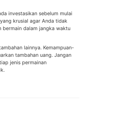
nda investasikan sebelum mulai
yang krusial agar Anda tidak
an bermain dalam jangka waktu
us tambahan lainnya. Kemampuan-
uarkan tambahan uang. Jangan
iap jenis permainan
k.