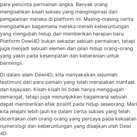
para pencinta permainan angka. Banyak orang
mengisahkan kisah sukses yang menginspirasi dari
pengalaman mereka di platform ini. Masing-masing cerita
mengisahkan bagaimana mereka meraih keberuntungan
yang mengubah hidup dan memberikan harapan baru.
Platform Dewi4D bukan sekadar sebuah permainan, tetapi
juga menjadi sebuah elemen dari jalan hidup orang-orang
yang yakin pada kesempatan dan keberanian untuk
bermimpi.
Di dalam alam Dewi4D, kita menyaksikan sejumlah
testimoni dari para pemain yang telah merasakan manfaat
dan kejayaan. Kisah-kisah ini tidak hanya menggugah
semangat, tetapi juga menunjukkan bagaimana sebuah
dapat memberikan efek positif pada hidup seseorang. Mari
kita jelajahi lebih jauh ke dalam cerita sukses yang telah
diceritakan oleh orang-orang yang percaya pada kekuatan
numerologi dan keberuntungan yang disajikan oleh Dewi
4D.