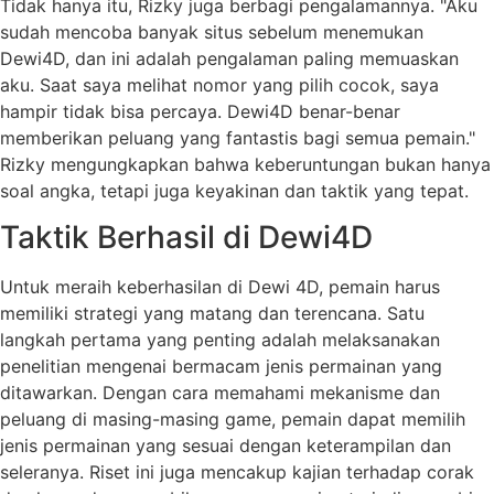
Tidak hanya itu, Rizky juga berbagi pengalamannya. "Aku
sudah mencoba banyak situs sebelum menemukan
Dewi4D, dan ini adalah pengalaman paling memuaskan
aku. Saat saya melihat nomor yang pilih cocok, saya
hampir tidak bisa percaya. Dewi4D benar-benar
memberikan peluang yang fantastis bagi semua pemain."
Rizky mengungkapkan bahwa keberuntungan bukan hanya
soal angka, tetapi juga keyakinan dan taktik yang tepat.
Taktik Berhasil di Dewi4D
Untuk meraih keberhasilan di Dewi 4D, pemain harus
memiliki strategi yang matang dan terencana. Satu
langkah pertama yang penting adalah melaksanakan
penelitian mengenai bermacam jenis permainan yang
ditawarkan. Dengan cara memahami mekanisme dan
peluang di masing-masing game, pemain dapat memilih
jenis permainan yang sesuai dengan keterampilan dan
seleranya. Riset ini juga mencakup kajian terhadap corak