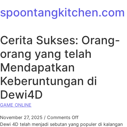
Skip to content
spoontangkitchen.com
Cerita Sukses: Orang-
orang yang telah
Mendapatkan
Keberuntungan di
Dewi4D
GAME ONLINE
on Cerita Sukses: Or
November 27, 2025
/
Comments Off
Dewi 4D telah menjadi sebutan yang populer di kalangan