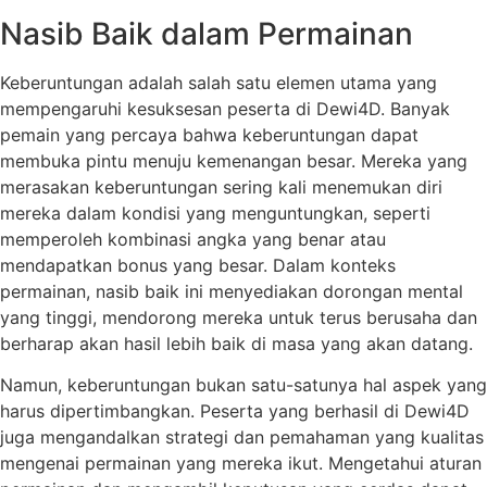
Nasib Baik dalam Permainan
Keberuntungan adalah salah satu elemen utama yang
mempengaruhi kesuksesan peserta di Dewi4D. Banyak
pemain yang percaya bahwa keberuntungan dapat
membuka pintu menuju kemenangan besar. Mereka yang
merasakan keberuntungan sering kali menemukan diri
mereka dalam kondisi yang menguntungkan, seperti
memperoleh kombinasi angka yang benar atau
mendapatkan bonus yang besar. Dalam konteks
permainan, nasib baik ini menyediakan dorongan mental
yang tinggi, mendorong mereka untuk terus berusaha dan
berharap akan hasil lebih baik di masa yang akan datang.
Namun, keberuntungan bukan satu-satunya hal aspek yang
harus dipertimbangkan. Peserta yang berhasil di Dewi4D
juga mengandalkan strategi dan pemahaman yang kualitas
mengenai permainan yang mereka ikut. Mengetahui aturan