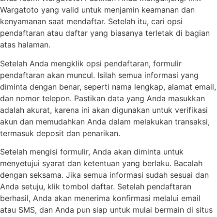
Wargatoto yang valid untuk menjamin keamanan dan
kenyamanan saat mendaftar. Setelah itu, cari opsi
pendaftaran atau daftar yang biasanya terletak di bagian
atas halaman.
Setelah Anda mengklik opsi pendaftaran, formulir
pendaftaran akan muncul. Isilah semua informasi yang
diminta dengan benar, seperti nama lengkap, alamat email,
dan nomor telepon. Pastikan data yang Anda masukkan
adalah akurat, karena ini akan digunakan untuk verifikasi
akun dan memudahkan Anda dalam melakukan transaksi,
termasuk deposit dan penarikan.
Setelah mengisi formulir, Anda akan diminta untuk
menyetujui syarat dan ketentuan yang berlaku. Bacalah
dengan seksama. Jika semua informasi sudah sesuai dan
Anda setuju, klik tombol daftar. Setelah pendaftaran
berhasil, Anda akan menerima konfirmasi melalui email
atau SMS, dan Anda pun siap untuk mulai bermain di situs