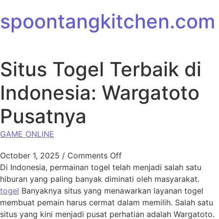
Skip to content
spoontangkitchen.com
Situs Togel Terbaik di
Indonesia: Wargatoto
Pusatnya
GAME ONLINE
on Situs Togel Terbaik di
October 1, 2025
/
Comments Off
Di Indonesia, permainan togel telah menjadi salah satu
hiburan yang paling banyak diminati oleh masyarakat.
togel
Banyaknya situs yang menawarkan layanan togel
membuat pemain harus cermat dalam memilih. Salah satu
situs yang kini menjadi pusat perhatian adalah Wargatoto.