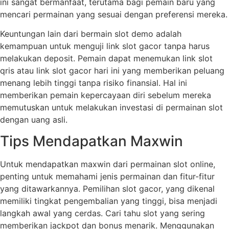
ini sangat bermanfaat, terutama bagi pemain baru yang
mencari permainan yang sesuai dengan preferensi mereka.
Keuntungan lain dari bermain slot demo adalah
kemampuan untuk menguji link slot gacor tanpa harus
melakukan deposit. Pemain dapat menemukan link slot
qris atau link slot gacor hari ini yang memberikan peluang
menang lebih tinggi tanpa risiko finansial. Hal ini
memberikan pemain kepercayaan diri sebelum mereka
memutuskan untuk melakukan investasi di permainan slot
dengan uang asli.
Tips Mendapatkan Maxwin
Untuk mendapatkan maxwin dari permainan slot online,
penting untuk memahami jenis permainan dan fitur-fitur
yang ditawarkannya. Pemilihan slot gacor, yang dikenal
memiliki tingkat pengembalian yang tinggi, bisa menjadi
langkah awal yang cerdas. Cari tahu slot yang sering
memberikan jackpot dan bonus menarik. Menggunakan