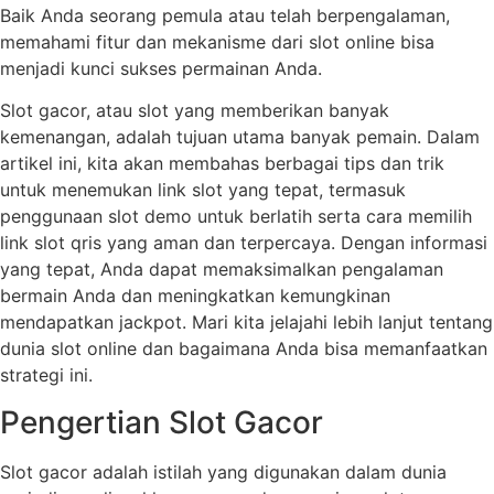
Baik Anda seorang pemula atau telah berpengalaman,
memahami fitur dan mekanisme dari slot online bisa
menjadi kunci sukses permainan Anda.
Slot gacor, atau slot yang memberikan banyak
kemenangan, adalah tujuan utama banyak pemain. Dalam
artikel ini, kita akan membahas berbagai tips dan trik
untuk menemukan link slot yang tepat, termasuk
penggunaan slot demo untuk berlatih serta cara memilih
link slot qris yang aman dan terpercaya. Dengan informasi
yang tepat, Anda dapat memaksimalkan pengalaman
bermain Anda dan meningkatkan kemungkinan
mendapatkan jackpot. Mari kita jelajahi lebih lanjut tentang
dunia slot online dan bagaimana Anda bisa memanfaatkan
strategi ini.
Pengertian Slot Gacor
Slot gacor adalah istilah yang digunakan dalam dunia