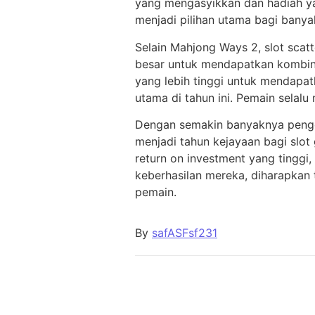
yang mengasyikkan dan hadiah ya
menjadi pilihan utama bagi banya
Selain Mahjong Ways 2, slot scat
besar untuk mendapatkan kombin
yang lebih tinggi untuk mendapa
utama di tahun ini. Pemain selalu
Dengan semakin banyaknya pengem
menjadi tahun kejayaan bagi sl
return on investment yang tinggi
keberhasilan mereka, diharapkan
pemain.
By
safASFsf231