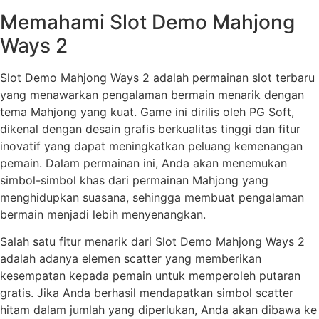
Memahami Slot Demo Mahjong
Ways 2
Slot Demo Mahjong Ways 2 adalah permainan slot terbaru
yang menawarkan pengalaman bermain menarik dengan
tema Mahjong yang kuat. Game ini dirilis oleh PG Soft,
dikenal dengan desain grafis berkualitas tinggi dan fitur
inovatif yang dapat meningkatkan peluang kemenangan
pemain. Dalam permainan ini, Anda akan menemukan
simbol-simbol khas dari permainan Mahjong yang
menghidupkan suasana, sehingga membuat pengalaman
bermain menjadi lebih menyenangkan.
Salah satu fitur menarik dari Slot Demo Mahjong Ways 2
adalah adanya elemen scatter yang memberikan
kesempatan kepada pemain untuk memperoleh putaran
gratis. Jika Anda berhasil mendapatkan simbol scatter
hitam dalam jumlah yang diperlukan, Anda akan dibawa ke