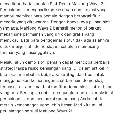
menarik perhatian adalah Slot Demo Mahjong Ways 2.
Permainan ini menghadirkan keseruan dan inovasi yang
mampu memikat para pemain dengan berbagai fitur
menarik yang ditawarkan. Dengan banyaknya pilihan slot
yang ada, Mahjong Ways 2 berhasil menonjol berkat
mekanisme permainan yang unik dan grafis yang
memukau. Bagi para penggemar slot, tidak ada salahnya
untuk menjelajahi demo slot ini sebelum memasang
taruhan yang sesungguhnya.
Melalui akun demo slot, pemain dapat mencoba berbagai
strategi tanpa risiko kehilangan uang. Di dalam artikel ini,
kita akan membahas beberapa strategi dan tips untuk
menggandakan kemenangan saat bermain demo slot,
termasuk cara memanfaatkan fitur demo slot scatter hitam
yang ada. Bersiaplah untuk mengungkap potensi maksimal
permainan ini dan meningkatkan peluang Anda untuk
meraih kemenangan yang lebih besar. Mari kita mulai
petualangan seru di Mahjong Ways 2!