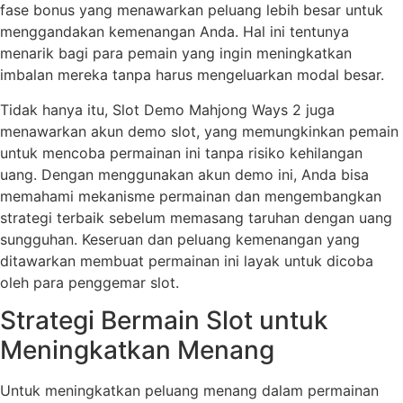
fase bonus yang menawarkan peluang lebih besar untuk
menggandakan kemenangan Anda. Hal ini tentunya
menarik bagi para pemain yang ingin meningkatkan
imbalan mereka tanpa harus mengeluarkan modal besar.
Tidak hanya itu, Slot Demo Mahjong Ways 2 juga
menawarkan akun demo slot, yang memungkinkan pemain
untuk mencoba permainan ini tanpa risiko kehilangan
uang. Dengan menggunakan akun demo ini, Anda bisa
memahami mekanisme permainan dan mengembangkan
strategi terbaik sebelum memasang taruhan dengan uang
sungguhan. Keseruan dan peluang kemenangan yang
ditawarkan membuat permainan ini layak untuk dicoba
oleh para penggemar slot.
Strategi Bermain Slot untuk
Meningkatkan Menang
Untuk meningkatkan peluang menang dalam permainan