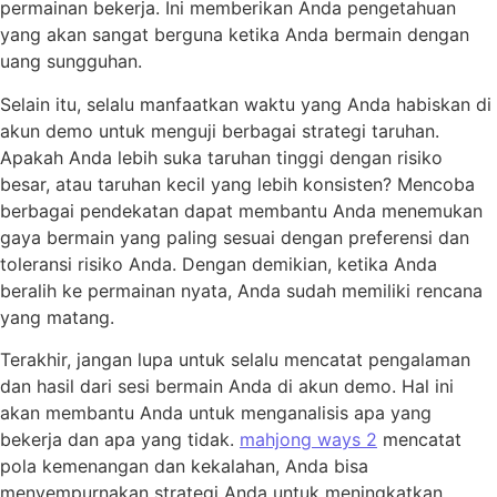
permainan bekerja. Ini memberikan Anda pengetahuan
yang akan sangat berguna ketika Anda bermain dengan
uang sungguhan.
Selain itu, selalu manfaatkan waktu yang Anda habiskan di
akun demo untuk menguji berbagai strategi taruhan.
Apakah Anda lebih suka taruhan tinggi dengan risiko
besar, atau taruhan kecil yang lebih konsisten? Mencoba
berbagai pendekatan dapat membantu Anda menemukan
gaya bermain yang paling sesuai dengan preferensi dan
toleransi risiko Anda. Dengan demikian, ketika Anda
beralih ke permainan nyata, Anda sudah memiliki rencana
yang matang.
Terakhir, jangan lupa untuk selalu mencatat pengalaman
dan hasil dari sesi bermain Anda di akun demo. Hal ini
akan membantu Anda untuk menganalisis apa yang
bekerja dan apa yang tidak.
mahjong ways 2
mencatat
pola kemenangan dan kekalahan, Anda bisa
menyempurnakan strategi Anda untuk meningkatkan