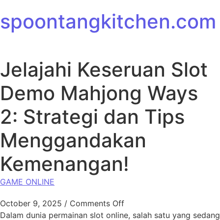
Skip to content
spoontangkitchen.com
Jelajahi Keseruan Slot
Demo Mahjong Ways
2: Strategi dan Tips
Menggandakan
Kemenangan!
GAME ONLINE
on Jelajahi Keseruan Sl
October 9, 2025
/
Comments Off
Dalam dunia permainan slot online, salah satu yang sedang