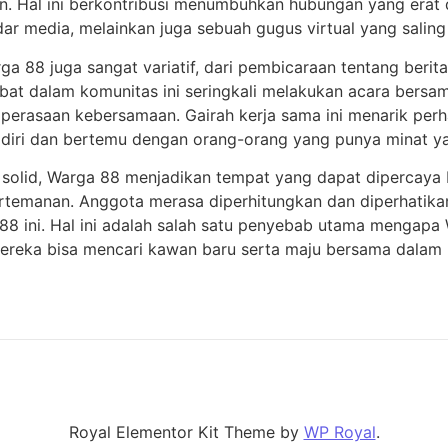
n. Hal ini berkontribusi menumbuhkan hubungan yang erat 
r media, melainkan juga sebuah gugus virtual yang salin
ga 88 juga sangat variatif, dari pembicaraan tentang berita
libat dalam komunitas ini seringkali melakukan acara bersa
perasaan kebersamaan. Gairah kerja sama ini menarik perh
diri dan bertemu dengan orang-orang yang punya minat y
solid, Warga 88 menjadikan tempat yang dapat dipercaya
emanan. Anggota merasa diperhitungkan dan diperhatikan
88 ini. Hal ini adalah salah satu penyebab utama mengapa
ereka bisa mencari kawan baru serta maju bersama dalam l
Royal Elementor Kit Theme by
WP Royal
.