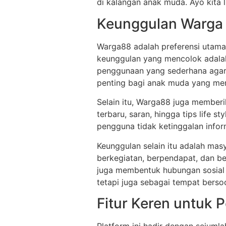
di kalangan anak muda. Ayo kita 
Keunggulan Warga
Warga88 adalah preferensi utama
keunggulan yang mencolok adala
penggunaan yang sederhana agar 
penting bagi anak muda yang meng
Selain itu, Warga88 juga memberi
terbaru, saran, hingga tips life 
pengguna tidak ketinggalan inform
Keunggulan selain itu adalah ma
berkegiatan, berpendapat, dan be
juga membentuk hubungan sosial d
tetapi juga sebagai tempat bers
Fitur Keren untuk
Platform ini hadir dengan sejum