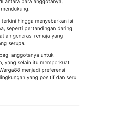
di antara para anggotanya,
g mendukung.
 terkini hingga menyebarkan isi
ma, seperti pertandingan daring
atian generasi remaja yang
ang serupa.
 bagi anggotanya untuk
, yang selain itu memperkuat
 Warga88 menjadi preferensi
ingkungan yang positif dan seru.