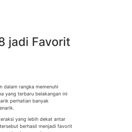
jadi Favorit
ingkat Anak Muda
lan dalam rangka memenuhi
ma yang terbaru belakangan ini
narik perhatian banyak
enarik.
raksi yang lebih dekat antar
rsebut berhasil menjadi favorit