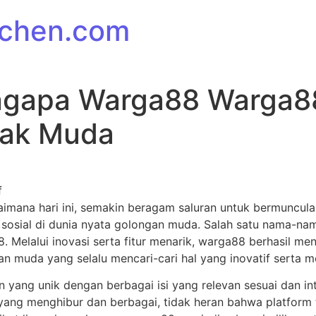
tchen.com
gapa Warga88 Warga88 
nak Muda
on 5 Alasan Mengapa Warga88 Warga88 jadi Favorit di T
f
imana hari ini, semakin beragam saluran untuk bermuncu
i sosial di dunia nyata golongan muda. Salah satu nama-na
. Melalui inovasi serta fitur menarik, warga88 berhasil me
n muda yang selalu mencari-cari hal yang inovatif serta m
ng unik dengan berbagai isi yang relevan sesuai dan inte
ang menghibur dan berbagai, tidak heran bahwa platform te