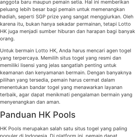
anggota baru maupun pemain setia. Hal ini memberikan
peluang lebih besar bagi pemain untuk memenangkan
hadiah, seperti SGP prize yang sangat menggiurkan. Oleh
karena itu, bukan hanya sekadar permainan, tetapi Lotto
HK juga menjadi sumber hiburan dan harapan bagi banyak
orang.
Untuk bermain Lotto HK, Anda harus mencari agen togel
yang terpercaya. Memilih situs togel yang resmi dan
memiliki lisensi yang jelas sangatlah penting untuk
keamanan dan kenyamanan bermain. Dengan banyaknya
pilihan yang tersedia, pemain harus cermat dalam
menentukan bandar togel yang menawarkan layanan
terbaik, agar dapat menikmati pengalaman bermain yang
menyenangkan dan aman.
Panduan HK Pools
HK Pools merupakan salah satu situs togel yang paling
populer di Indonesia. Di platform ini, pemain dapat