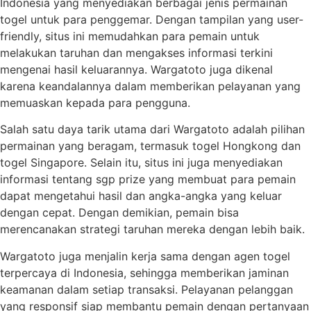
Indonesia yang menyediakan berbagai jenis permainan
togel untuk para penggemar. Dengan tampilan yang user-
friendly, situs ini memudahkan para pemain untuk
melakukan taruhan dan mengakses informasi terkini
mengenai hasil keluarannya. Wargatoto juga dikenal
karena keandalannya dalam memberikan pelayanan yang
memuaskan kepada para pengguna.
Salah satu daya tarik utama dari Wargatoto adalah pilihan
permainan yang beragam, termasuk togel Hongkong dan
togel Singapore. Selain itu, situs ini juga menyediakan
informasi tentang sgp prize yang membuat para pemain
dapat mengetahui hasil dan angka-angka yang keluar
dengan cepat. Dengan demikian, pemain bisa
merencanakan strategi taruhan mereka dengan lebih baik.
Wargatoto juga menjalin kerja sama dengan agen togel
terpercaya di Indonesia, sehingga memberikan jaminan
keamanan dalam setiap transaksi. Pelayanan pelanggan
yang responsif siap membantu pemain dengan pertanyaan