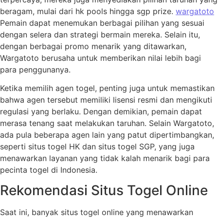
beragam, mulai dari hk pools hingga sgp prize.
wargatoto
Pemain dapat menemukan berbagai pilihan yang sesuai
dengan selera dan strategi bermain mereka. Selain itu,
dengan berbagai promo menarik yang ditawarkan,
Wargatoto berusaha untuk memberikan nilai lebih bagi
para penggunanya.
Ketika memilih agen togel, penting juga untuk memastikan
bahwa agen tersebut memiliki lisensi resmi dan mengikuti
regulasi yang berlaku. Dengan demikian, pemain dapat
merasa tenang saat melakukan taruhan. Selain Wargatoto,
ada pula beberapa agen lain yang patut dipertimbangkan,
seperti situs togel HK dan situs togel SGP, yang juga
menawarkan layanan yang tidak kalah menarik bagi para
pecinta togel di Indonesia.
Rekomendasi Situs Togel Online
Saat ini, banyak situs togel online yang menawarkan