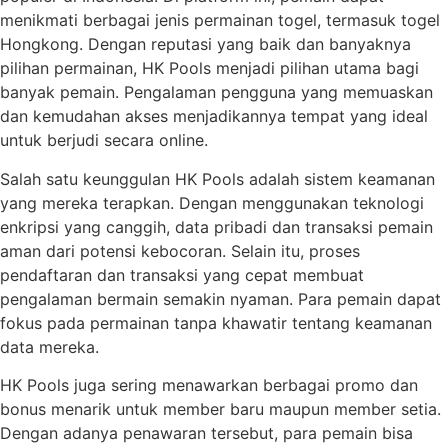
menikmati berbagai jenis permainan togel, termasuk togel
Hongkong. Dengan reputasi yang baik dan banyaknya
pilihan permainan, HK Pools menjadi pilihan utama bagi
banyak pemain. Pengalaman pengguna yang memuaskan
dan kemudahan akses menjadikannya tempat yang ideal
untuk berjudi secara online.
Salah satu keunggulan HK Pools adalah sistem keamanan
yang mereka terapkan. Dengan menggunakan teknologi
enkripsi yang canggih, data pribadi dan transaksi pemain
aman dari potensi kebocoran. Selain itu, proses
pendaftaran dan transaksi yang cepat membuat
pengalaman bermain semakin nyaman. Para pemain dapat
fokus pada permainan tanpa khawatir tentang keamanan
data mereka.
HK Pools juga sering menawarkan berbagai promo dan
bonus menarik untuk member baru maupun member setia.
Dengan adanya penawaran tersebut, para pemain bisa