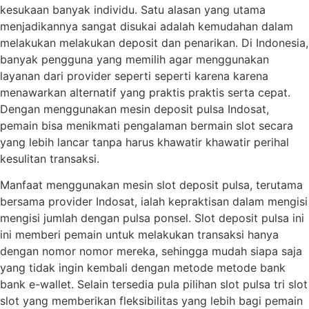
kesukaan banyak individu. Satu alasan yang utama
menjadikannya sangat disukai adalah kemudahan dalam
melakukan melakukan deposit dan penarikan. Di Indonesia,
banyak pengguna yang memilih agar menggunakan
layanan dari provider seperti seperti karena karena
menawarkan alternatif yang praktis praktis serta cepat.
Dengan menggunakan mesin deposit pulsa Indosat,
pemain bisa menikmati pengalaman bermain slot secara
yang lebih lancar tanpa harus khawatir khawatir perihal
kesulitan transaksi.
Manfaat menggunakan mesin slot deposit pulsa, terutama
bersama provider Indosat, ialah kepraktisan dalam mengisi
mengisi jumlah dengan pulsa ponsel. Slot deposit pulsa ini
ini memberi pemain untuk melakukan transaksi hanya
dengan nomor nomor mereka, sehingga mudah siapa saja
yang tidak ingin kembali dengan metode metode bank
bank e-wallet. Selain tersedia pula pilihan slot pulsa tri slot
slot yang memberikan fleksibilitas yang lebih bagi pemain