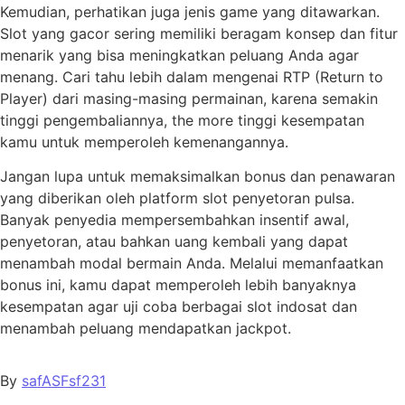
Kemudian, perhatikan juga jenis game yang ditawarkan.
Slot yang gacor sering memiliki beragam konsep dan fitur
menarik yang bisa meningkatkan peluang Anda agar
menang. Cari tahu lebih dalam mengenai RTP (Return to
Player) dari masing-masing permainan, karena semakin
tinggi pengembaliannya, the more tinggi kesempatan
kamu untuk memperoleh kemenangannya.
Jangan lupa untuk memaksimalkan bonus dan penawaran
yang diberikan oleh platform slot penyetoran pulsa.
Banyak penyedia mempersembahkan insentif awal,
penyetoran, atau bahkan uang kembali yang dapat
menambah modal bermain Anda. Melalui memanfaatkan
bonus ini, kamu dapat memperoleh lebih banyaknya
kesempatan agar uji coba berbagai slot indosat dan
menambah peluang mendapatkan jackpot.
By
safASFsf231