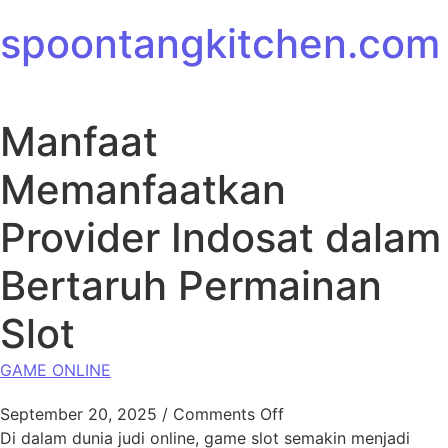
Skip to content
spoontangkitchen.com
Manfaat
Memanfaatkan
Provider Indosat dalam
Bertaruh Permainan
Slot
GAME ONLINE
on Manfaat Memanfaat
September 20, 2025
/
Comments Off
Di dalam dunia judi online, game slot semakin menjadi