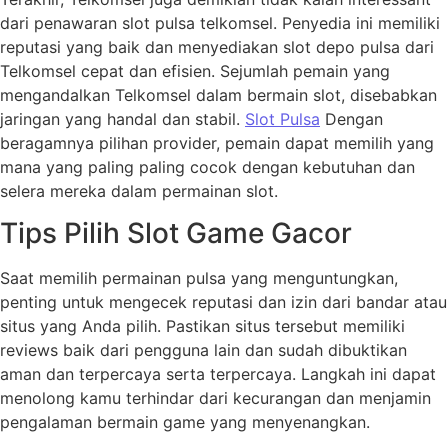
dari penawaran slot pulsa telkomsel. Penyedia ini memiliki
reputasi yang baik dan menyediakan slot depo pulsa dari
Telkomsel cepat dan efisien. Sejumlah pemain yang
mengandalkan Telkomsel dalam bermain slot, disebabkan
jaringan yang handal dan stabil.
Slot Pulsa
Dengan
beragamnya pilihan provider, pemain dapat memilih yang
mana yang paling paling cocok dengan kebutuhan dan
selera mereka dalam permainan slot.
Tips Pilih Slot Game Gacor
Saat memilih permainan pulsa yang menguntungkan,
penting untuk mengecek reputasi dan izin dari bandar atau
situs yang Anda pilih. Pastikan situs tersebut memiliki
reviews baik dari pengguna lain dan sudah dibuktikan
aman dan terpercaya serta terpercaya. Langkah ini dapat
menolong kamu terhindar dari kecurangan dan menjamin
pengalaman bermain game yang menyenangkan.