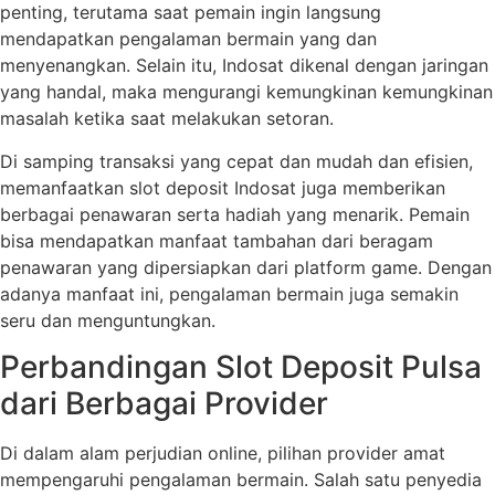
penting, terutama saat pemain ingin langsung
mendapatkan pengalaman bermain yang dan
menyenangkan. Selain itu, Indosat dikenal dengan jaringan
yang handal, maka mengurangi kemungkinan kemungkinan
masalah ketika saat melakukan setoran.
Di samping transaksi yang cepat dan mudah dan efisien,
memanfaatkan slot deposit Indosat juga memberikan
berbagai penawaran serta hadiah yang menarik. Pemain
bisa mendapatkan manfaat tambahan dari beragam
penawaran yang dipersiapkan dari platform game. Dengan
adanya manfaat ini, pengalaman bermain juga semakin
seru dan menguntungkan.
Perbandingan Slot Deposit Pulsa
dari Berbagai Provider
Di dalam alam perjudian online, pilihan provider amat
mempengaruhi pengalaman bermain. Salah satu penyedia