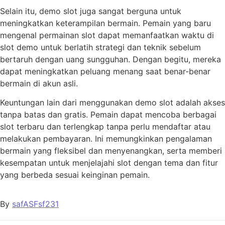
Selain itu, demo slot juga sangat berguna untuk
meningkatkan keterampilan bermain. Pemain yang baru
mengenal permainan slot dapat memanfaatkan waktu di
slot demo untuk berlatih strategi dan teknik sebelum
bertaruh dengan uang sungguhan. Dengan begitu, mereka
dapat meningkatkan peluang menang saat benar-benar
bermain di akun asli.
Keuntungan lain dari menggunakan demo slot adalah akses
tanpa batas dan gratis. Pemain dapat mencoba berbagai
slot terbaru dan terlengkap tanpa perlu mendaftar atau
melakukan pembayaran. Ini memungkinkan pengalaman
bermain yang fleksibel dan menyenangkan, serta memberi
kesempatan untuk menjelajahi slot dengan tema dan fitur
yang berbeda sesuai keinginan pemain.
By
safASFsf231