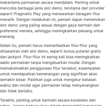
mekanisme permainan secara mendalam. Penting untuk
mencoba berbagai jenis slot demo, terutama dari provider
seperti Pragmatic Play yang menawarkan beragam fitur
menarik. Dengan melakukan ini, pemain dapat menemukan
slot demo yang paling sesuai dengan gaya bermain dan
preferensi mereka, sehingga meningkatkan peluang untuk
menang.
Selain itu, pemain harus memanfaatkan fitur-fitur yang
ditawarkan oleh slot demo, seperti bonus putaran gratis
dan jackpot. Fitur-fitur ini sering kali bisa meningkatkan
saldo permainan tanpa mengeluarkan modal. Dengan
memaksimalkan penggunaan fitur tersebut, kesempatan
untuk mendapatkan kemenangan yang signifikan akan
semakin besar. Pastikan juga untuk mengatur batasan
waktu dan modal agar permainan tetap menyenangkan
dan tidak berisiko.
Terakhir, penting untuk bermain secara konsisten dan
sabar. Jangan terburu-buru dalam mengambil keputusan