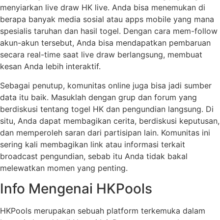
menyiarkan live draw HK live. Anda bisa menemukan di
berapa banyak media sosial atau apps mobile yang mana
spesialis taruhan dan hasil togel. Dengan cara mem-follow
akun-akun tersebut, Anda bisa mendapatkan pembaruan
secara real-time saat live draw berlangsung, membuat
kesan Anda lebih interaktif.
Sebagai penutup, komunitas online juga bisa jadi sumber
data itu baik. Masuklah dengan grup dan forum yang
berdiskusi tentang togel HK dan pengundian langsung. Di
situ, Anda dapat membagikan cerita, berdiskusi keputusan,
dan memperoleh saran dari partisipan lain. Komunitas ini
sering kali membagikan link atau informasi terkait
broadcast pengundian, sebab itu Anda tidak bakal
melewatkan momen yang penting.
Info Mengenai HKPools
HKPools merupakan sebuah platform terkemuka dalam