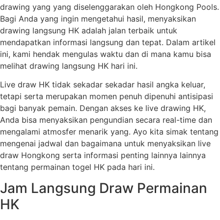
drawing yang yang diselenggarakan oleh Hongkong Pools.
Bagi Anda yang ingin mengetahui hasil, menyaksikan
drawing langsung HK adalah jalan terbaik untuk
mendapatkan informasi langsung dan tepat. Dalam artikel
ini, kami hendak mengulas waktu dan di mana kamu bisa
melihat drawing langsung HK hari ini.
Live draw HK tidak sekadar sekadar hasil angka keluar,
tetapi serta merupakan momen penuh dipenuhi antisipasi
bagi banyak pemain. Dengan akses ke live drawing HK,
Anda bisa menyaksikan pengundian secara real-time dan
mengalami atmosfer menarik yang. Ayo kita simak tentang
mengenai jadwal dan bagaimana untuk menyaksikan live
draw Hongkong serta informasi penting lainnya lainnya
tentang permainan togel HK pada hari ini.
Jam Langsung Draw Permainan
HK