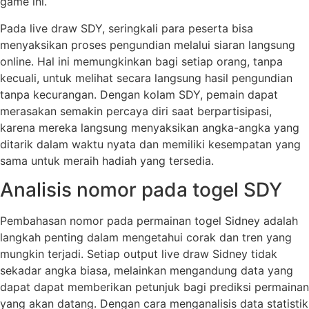
game ini.
Pada live draw SDY, seringkali para peserta bisa
menyaksikan proses pengundian melalui siaran langsung
online. Hal ini memungkinkan bagi setiap orang, tanpa
kecuali, untuk melihat secara langsung hasil pengundian
tanpa kecurangan. Dengan kolam SDY, pemain dapat
merasakan semakin percaya diri saat berpartisipasi,
karena mereka langsung menyaksikan angka-angka yang
ditarik dalam waktu nyata dan memiliki kesempatan yang
sama untuk meraih hadiah yang tersedia.
Analisis nomor pada togel SDY
Pembahasan nomor pada permainan togel Sidney adalah
langkah penting dalam mengetahui corak dan tren yang
mungkin terjadi. Setiap output live draw Sidney tidak
sekadar angka biasa, melainkan mengandung data yang
dapat dapat memberikan petunjuk bagi prediksi permainan
yang akan datang. Dengan cara menganalisis data statistik