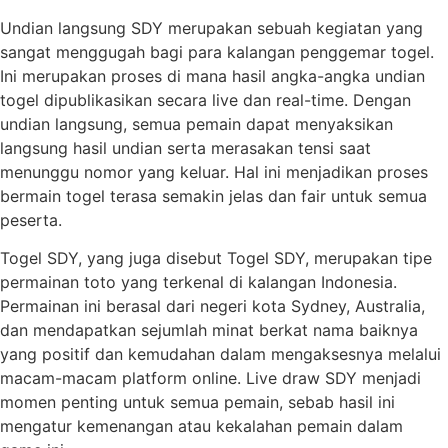
Undian langsung SDY merupakan sebuah kegiatan yang
sangat menggugah bagi para kalangan penggemar togel.
Ini merupakan proses di mana hasil angka-angka undian
togel dipublikasikan secara live dan real-time. Dengan
undian langsung, semua pemain dapat menyaksikan
langsung hasil undian serta merasakan tensi saat
menunggu nomor yang keluar. Hal ini menjadikan proses
bermain togel terasa semakin jelas dan fair untuk semua
peserta.
Togel SDY, yang juga disebut Togel SDY, merupakan tipe
permainan toto yang terkenal di kalangan Indonesia.
Permainan ini berasal dari negeri kota Sydney, Australia,
dan mendapatkan sejumlah minat berkat nama baiknya
yang positif dan kemudahan dalam mengaksesnya melalui
macam-macam platform online. Live draw SDY menjadi
momen penting untuk semua pemain, sebab hasil ini
mengatur kemenangan atau kekalahan pemain dalam