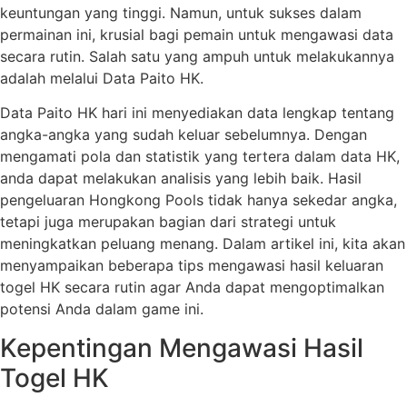
keuntungan yang tinggi. Namun, untuk sukses dalam
permainan ini, krusial bagi pemain untuk mengawasi data
secara rutin. Salah satu yang ampuh untuk melakukannya
adalah melalui Data Paito HK.
Data Paito HK hari ini menyediakan data lengkap tentang
angka-angka yang sudah keluar sebelumnya. Dengan
mengamati pola dan statistik yang tertera dalam data HK,
anda dapat melakukan analisis yang lebih baik. Hasil
pengeluaran Hongkong Pools tidak hanya sekedar angka,
tetapi juga merupakan bagian dari strategi untuk
meningkatkan peluang menang. Dalam artikel ini, kita akan
menyampaikan beberapa tips mengawasi hasil keluaran
togel HK secara rutin agar Anda dapat mengoptimalkan
potensi Anda dalam game ini.
Kepentingan Mengawasi Hasil
Togel HK