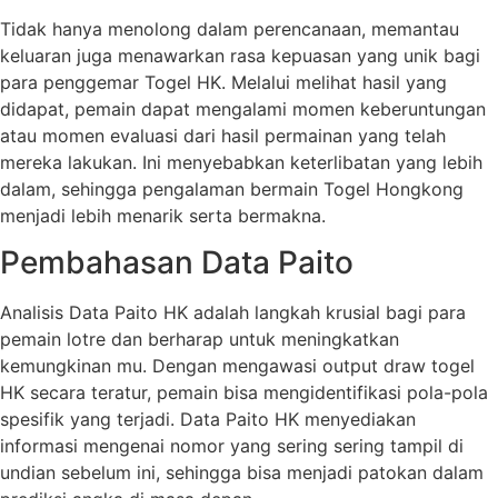
Tidak hanya menolong dalam perencanaan, memantau
keluaran juga menawarkan rasa kepuasan yang unik bagi
para penggemar Togel HK. Melalui melihat hasil yang
didapat, pemain dapat mengalami momen keberuntungan
atau momen evaluasi dari hasil permainan yang telah
mereka lakukan. Ini menyebabkan keterlibatan yang lebih
dalam, sehingga pengalaman bermain Togel Hongkong
menjadi lebih menarik serta bermakna.
Pembahasan Data Paito
Analisis Data Paito HK adalah langkah krusial bagi para
pemain lotre dan berharap untuk meningkatkan
kemungkinan mu. Dengan mengawasi output draw togel
HK secara teratur, pemain bisa mengidentifikasi pola-pola
spesifik yang terjadi. Data Paito HK menyediakan
informasi mengenai nomor yang sering sering tampil di
undian sebelum ini, sehingga bisa menjadi patokan dalam