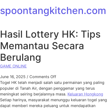
Skip to content
spoontangkitchen.com
Hasil Lottery HK: Tips
Memantau Secara
Berulang
GAME ONLINE
on Hasil Lottery HK: Tips 
June 16, 2025
/
Comments Off
Togel HK telah menjadi salah satu permainan yang paling
populer di Tanah Air, dengan penggemar yang terus
meningkat seiring berjalannya masa.
Keluaran Hongkong
Setiap harinya, masyarakat menunggu keluaran togel yang
dapat memberi mereka peluang untuk mendapatkan