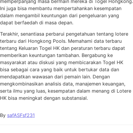
memperpanjang masa bermain mereka di Togel Hongkong.
Ini juga bisa membantu mempertahankan kesempatan
dalam mengambil keuntungan dari pengeluaran yang
dapat berfaedah di masa depan.
Terakhir, senantiasa perbarui pengetahuan tentang lotere
terbaru dari Hongkong Pools. Memahami data terbaru
tentang Keluaran Togel HK dan peraturan terbaru dapat
memberikan keuntungan tambahan. Bergabung ke
masyarakat atau diskusi yang membicarakan Togel HK
bisa sebagai cara yang baik untuk bertukar data dan
mendapatkan wawasan dari pemain lain. Dengan
mengkombinasikan analisis data, manajemen keuangan,
serta ilmu yang luas, kesempatan dalam menang di Lotere
HK bisa meningkat dengan substansial.
By
safASFsf231