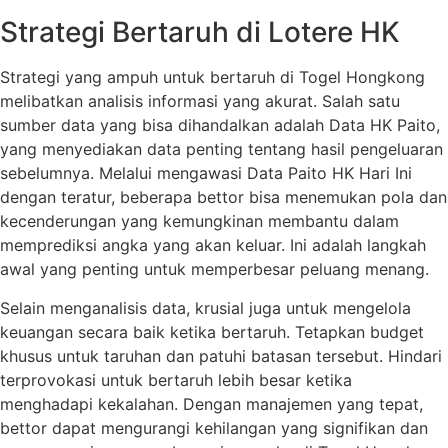
Strategi Bertaruh di Lotere HK
Strategi yang ampuh untuk bertaruh di Togel Hongkong
melibatkan analisis informasi yang akurat. Salah satu
sumber data yang bisa dihandalkan adalah Data HK Paito,
yang menyediakan data penting tentang hasil pengeluaran
sebelumnya. Melalui mengawasi Data Paito HK Hari Ini
dengan teratur, beberapa bettor bisa menemukan pola dan
kecenderungan yang kemungkinan membantu dalam
memprediksi angka yang akan keluar. Ini adalah langkah
awal yang penting untuk memperbesar peluang menang.
Selain menganalisis data, krusial juga untuk mengelola
keuangan secara baik ketika bertaruh. Tetapkan budget
khusus untuk taruhan dan patuhi batasan tersebut. Hindari
terprovokasi untuk bertaruh lebih besar ketika
menghadapi kekalahan. Dengan manajemen yang tepat,
bettor dapat mengurangi kehilangan yang signifikan dan